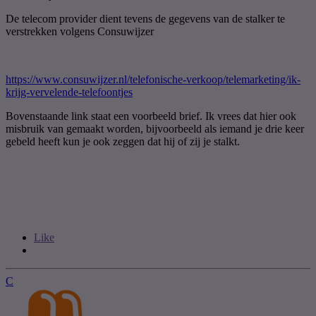
De telecom provider dient tevens de gegevens van de stalker te
verstrekken volgens Consuwijzer
https://www.consuwijzer.nl/telefonische-verkoop/telemarketing/ik-
krijg-vervelende-telefoontjes
Bovenstaande link staat een voorbeeld brief. Ik vrees dat hier ook
misbruik van gemaakt worden, bijvoorbeeld als iemand je drie keer
gebeld heeft kun je ook zeggen dat hij of zij je stalkt.
Like
C