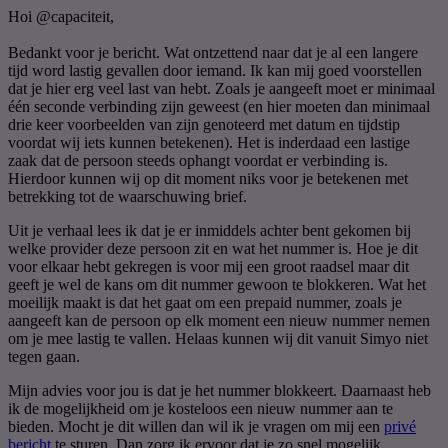
Hoi
@capaciteit
,
Bedankt voor je bericht. Wat ontzettend naar dat je al een langere
tijd word lastig gevallen door iemand. Ik kan mij goed voorstellen
dat je hier erg veel last van hebt. Zoals je aangeeft moet er minimaal
één seconde verbinding zijn geweest (en hier moeten dan minimaal
drie keer voorbeelden van zijn genoteerd met datum en tijdstip
voordat wij iets kunnen betekenen). Het is inderdaad een lastige
zaak dat de persoon steeds ophangt voordat er verbinding is.
Hierdoor kunnen wij op dit moment niks voor je betekenen met
betrekking tot de waarschuwing brief.
Uit je verhaal lees ik dat je er inmiddels achter bent gekomen bij
welke provider deze persoon zit en wat het nummer is. Hoe je dit
voor elkaar hebt gekregen is voor mij een groot raadsel maar dit
geeft je wel de kans om dit nummer gewoon te blokkeren. Wat het
moeilijk maakt is dat het gaat om een prepaid nummer, zoals je
aangeeft kan de persoon op elk moment een nieuw nummer nemen
om je mee lastig te vallen. Helaas kunnen wij dit vanuit Simyo niet
tegen gaan.
Mijn advies voor jou is dat je het nummer blokkeert. Daarnaast heb
ik de mogelijkheid om je kosteloos een nieuw nummer aan te
bieden. Mocht je dit willen dan wil ik je vragen om mij een
privé
bericht
te sturen. Dan zorg ik ervoor dat je zo snel mogelijk