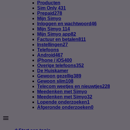
Producten
Sim Only
431
Prepaid
278
Mijn Simyo
Inloggen en wachtwoord
46
Mijn Simyo
114
Mijn Simyo app
82
Factuur en betalen
811
Instellingen
27
Telefoons
Android
467
iPhone / iOS
400
Overige telefoons
352
De Huiskamer
Gewoon gezellig
389
Gewoon slim
108
Telecom weetjes en nieuwtjes
228
Meedenken met Simyo
Meedenken met Simyo
32
Lopende onderzoeken
1
Afgeronde onderzoeken
0