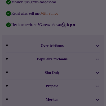
Maandelijks gratis aanpasbaar
Regel alles zelf met
Mijn Simyo
Het betrouwbare 5G-netwerk van
Over telefoons
Abonnement met telefoon
Populaire telefoons
Informatie over telefoons
Pixel 10
Sim Only
Alle telefoons
Pixel 9a
Sim Only
Prepaid
iPhone 16
Sim Only internet
Prepaid
iPhone 16e
Merken
Onbeperkt bellen
Bestel Prepaid simkaart