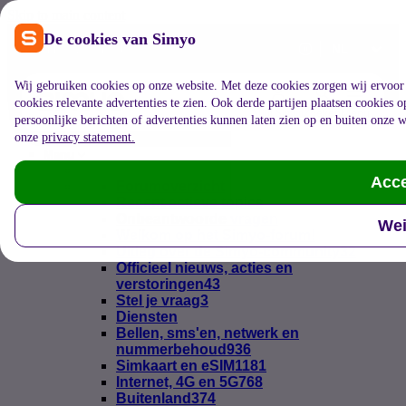
Skip to main content
De cookies van Simyo
Selecteer taal
Maandelijks aanpasbaar
Betrouwbaar 5G-netw
Wij gebruiken cookies op onze website. Met deze cookies zorgen wij ervoor 
cookies relevante advertenties te zien. Ook derde partijen plaatsen cookies 
Mijn Simyo
Zoeken
Menu
persoonlijke berichten of advertenties kunnen laten zien op en buiten onze w
onze
privacy statement.
Menu
Acce
Forumoverzicht
Recent actieve topics
Onbeantwoorde vragen
Wei
Welkom op het Simyo-forum!
Uitleg over de Simyo-community
32
Officieel nieuws, acties en
verstoringen
43
Stel je vraag
3
Diensten
Bellen, sms'en, netwerk en
nummerbehoud
936
Simkaart en eSIM
1181
Internet, 4G en 5G
768
Buitenland
374