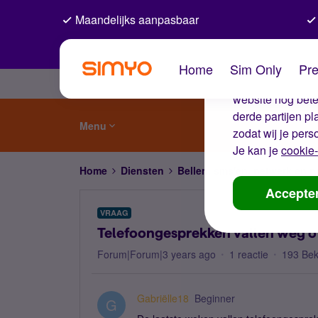
Maandelijks aanpasbaar
De coo
Home
Sim Only
Pre
Wij gebruiken co
website nog beter
derde partijen p
Menu
zodat wij je pers
Je kan je
cookie-
Home
Diensten
Bellen, sms'en, netwerk en
Accepte
VRAAG
Telefoongesprekken vallen weg o
Forum|Forum|3 years ago
1 reactie
193 Be
Gabriëlle18
Beginner
G