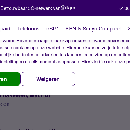
Betrouwbaar 5G-netwerk van
36
kies van Simyo
paid
Telefoons
eSIM
KPN & Simyo Compleet
okies op onze website. Met deze cookies zorgen wij ervoor dat j
 wordt. Bovendien krijg je dankzij cookies relevante advertentie
laatsen cookies op onze website. Hiermee kunnen ze je internet
oonlijke berichten of advertenties kunnen laten zien op en buite
instellingen
op elk moment aanpassen. Hier vind je ook onze
p
 nummerbehoud
Telefoongesprekken vallen weg of hakkelen, wat nu
ren
Weigeren
f hakkelen, wat nu?
keken