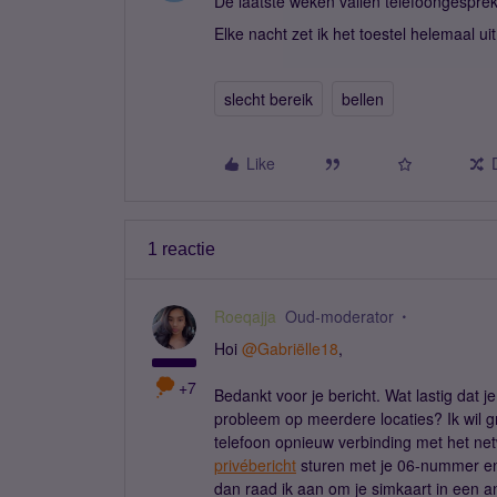
De laatste weken vallen telefoongespre
Elke nacht zet ik het toestel helemaal uit
slecht bereik
bellen
Like
1 reactie
Roeqajja
Oud-moderator
Hoi
@Gabriëlle18
,
+7
Bedankt voor je bericht. Wat lastig dat j
probleem op meerdere locaties? Ik wil g
telefoon opnieuw verbinding met het netw
privébericht
sturen met je 06-nummer en 
dan raad ik aan om je simkaart in een an