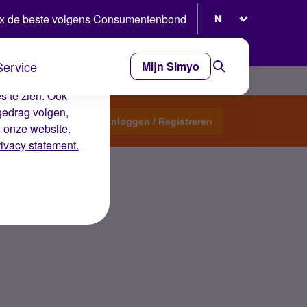
Selecteer taal
x de beste volgens Consumentenbond
Service
Mijn Simyo
e ervaring op de
s te zien. Ook
gedrag volgen,
Start een topic
Inloggen / Registreren
n onze website.
rivacy statement.
?