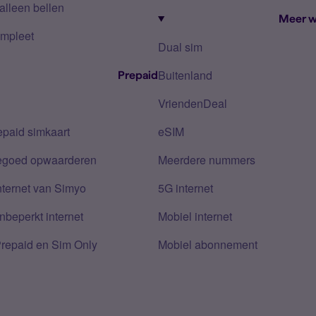
alleen bellen
Meer w
mpleet
Dual sim
Buitenland
Prepaid
VriendenDeal
epaid simkaart
eSIM
tegoed opwaarderen
Meerdere nummers
nternet van Simyo
5G internet
nbeperkt internet
Mobiel internet
Prepaid en Sim Only
Mobiel abonnement