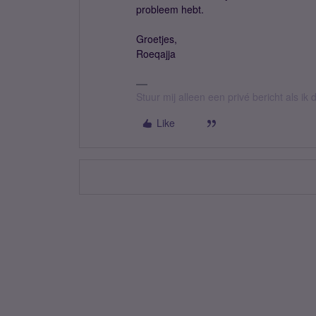
probleem hebt.
Groetjes,
Roeqajja
Stuur mij alleen een privé bericht als i
Like