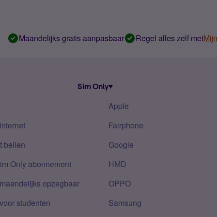
Maandelijks gratis aanpasbaar
Regel alles zelf met
Mij
Sim Only
Apple
internet
Fairphone
 bellen
Google
Sim Only abonnement
HMD
 maandelijks opzegbaar
OPPO
voor studenten
Samsung