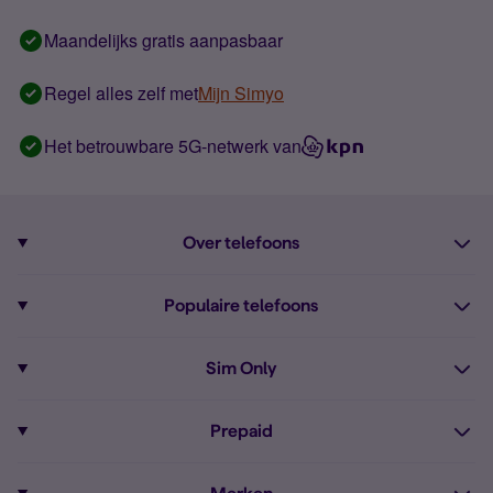
Maandelijks gratis aanpasbaar
Regel alles zelf met
Mijn Simyo
Het betrouwbare 5G-netwerk van
Over telefoons
Abonnement met telefoon
Populaire telefoons
Informatie over telefoons
Pixel 10
Sim Only
Alle telefoons
Pixel 9a
Sim Only
Prepaid
iPhone 16
Sim Only internet
Prepaid
iPhone 16e