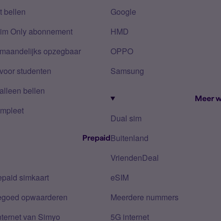
 bellen
Google
Sim Only abonnement
HMD
 maandelijks opzegbaar
OPPO
voor studenten
Samsung
alleen bellen
Meer w
mpleet
Dual sim
Buitenland
Prepaid
VriendenDeal
epaid simkaart
eSIM
tegoed opwaarderen
Meerdere nummers
nternet van Simyo
5G internet