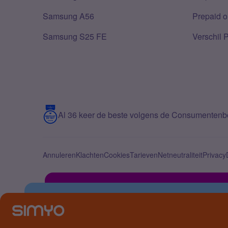
Samsung A56
Prepaid o
Samsung S25 FE
Verschil 
Al 36 keer de beste volgens de Consumenten
Annuleren
Klachten
Cookies
Tarieven
Netneutraliteit
Privacy