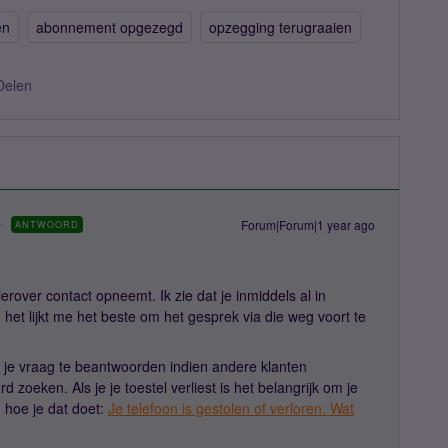
en
abonnement opgezegd
opzegging terugraaien
Delen
Forum|Forum|1 year ago
ANTWOORD
erover contact opneemt. Ik zie dat je inmiddels al in
het lijkt me het beste om het gesprek via die weg voort te
 je vraag te beantwoorden indien andere klanten
 zoeken. Als je je toestel verliest is het belangrijk om je
n hoe je dat doet:
Je telefoon is gestolen of verloren. Wat