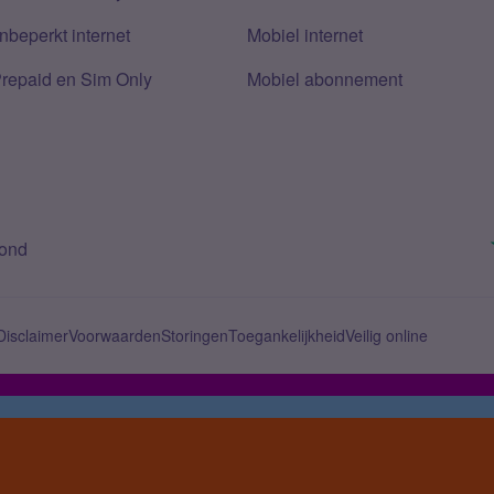
nbeperkt internet
Mobiel internet
Prepaid en Sim Only
Mobiel abonnement
bond
Disclaimer
Voorwaarden
Storingen
Toegankelijkheid
Veilig online