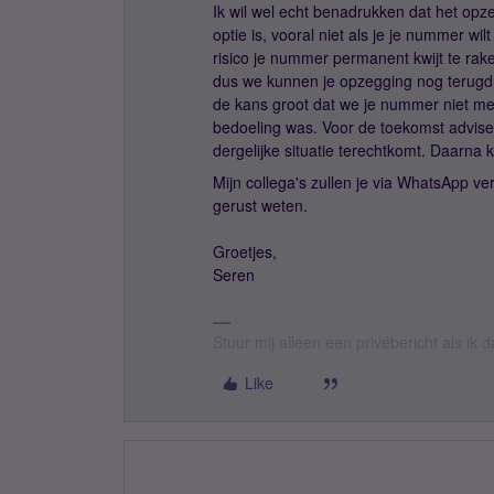
Ik wil wel echt benadrukken dat het opz
optie is, vooral niet als je je nummer w
risico je nummer permanent kwijt te rak
dus we kunnen je opzegging nog terugdra
de kans groot dat we je nummer niet mee
bedoeling was. Voor de toekomst adviseer
dergelijke situatie terechtkomt. Daarna k
Mijn collega's zullen je via WhatsApp v
gerust weten.
Groetjes,
Seren
Stuur mij alleen een privébericht als ik
Like