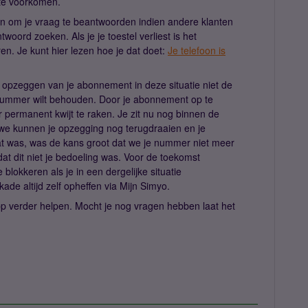
 te voorkomen.
en om je vraag te beantwoorden indien andere klanten
twoord zoeken. Als je je toestel verliest is het
ren. Je kunt hier lezen hoe je dat doet:
Je telefoon is
t opzeggen van je abonnement in deze situatie niet de
je nummer wilt behouden. Door je abonnement op te
r permanent kwijt te raken. Je zit nu nog binnen de
we kunnen je opzegging nog terugdraaien en je
aat was, was de kans groot dat we je nummer niet meer
at dit niet je bedoeling was. Voor de toekomst
 blokkeren als je in een dergelijke situatie
ade altijd zelf opheffen via Mijn Simyo.
App verder helpen. Mocht je nog vragen hebben laat het