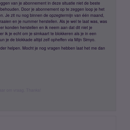
eggen van je abonnement in deze situatie niet de beste
ilt behouden. Door je abonnement op te zeggen loop je het
en. Je zit nu nog binnen de opzegtermijn van één maand,
aien en je nummer herstellen. Als je wel te laat was, was
r konden herstellen en ik neem aan dat dit niet je
 ik je echt om je simkaart te blokkeren als je in een
un je de blokkade altijd zelf opheffen via Mijn Simyo.
erder helpen. Mocht je nog vragen hebben laat het me dan
 daar om vraag. Thanks!