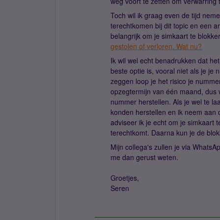
weg voort te zetten om verwarring
Toch wil ik graag even de tijd nem
terechtkomen bij dit topic en een an
belangrijk om je simkaart te blokke
gestolen of verloren. Wat nu?
Ik wil wel echt benadrukken dat he
beste optie is, vooral niet als je 
zeggen loop je het risico je numme
opzegtermijn van één maand, dus 
nummer herstellen. Als je wel te l
konden herstellen en ik neem aan d
adviseer ik je echt om je simkaart te
terechtkomt. Daarna kun je de blokk
Mijn collega's zullen je via Whats
me dan gerust weten.
Groetjes,
Seren