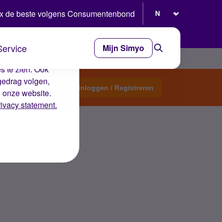
Selecteer taal
x de beste volgens Consumentenbond
Service
Mijn Simyo
e ervaring op de
s te zien. Ook
gedrag volgen,
Start een topic
Inloggen / Registreren
n onze website.
rivacy statement.
k dit terugdaaien?