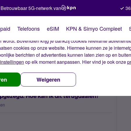
Betrouwbaar 5G-netwerk van
36
kies van Simyo
paid
Telefoons
eSIM
KPN & Simyo Compleet
okies op onze website. Met deze cookies zorgen wij ervoor dat j
 wordt. Bovendien krijg je dankzij cookies relevante advertentie
laatsen cookies op onze website. Hiermee kunnen ze je internet
oonlijke berichten of advertenties kunnen laten zien op en buite
instellingen
op elk moment aanpassen. Hier vind je ook onze
p
 nummerbehoud
Telefoon gestolen, abonnement opgezegd. Hoe kan i
ren
Weigeren
gezegd. Hoe kan ik dit terugdaaien?
ken