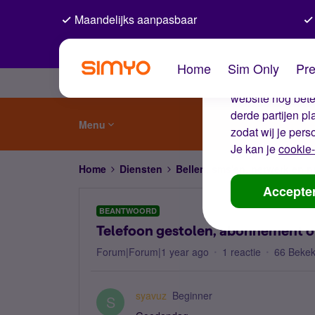
Maandelijks aanpasbaar
De coo
Home
Sim Only
Pre
Wij gebruiken co
website nog beter
derde partijen p
Menu
zodat wij je pers
Je kan je
cookie-
Home
Diensten
Bellen, sms'en, netwerk en
Accepte
BEANTWOORD
Telefoon gestolen, abonnement op
Forum|Forum|1 year ago
1 reactie
66 Beke
syavuz
Beginner
S