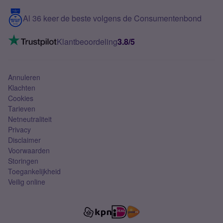
5G internet
Contact
Al 36 keer de beste volgens de Consumentenbond
Mobiel internet
VoLTE 4G bellen
Klantbeoordeling
3.8/5
Mobiel abonnement
Simkaart
Annuleren
Klachten
Cookies
Tarieven
Netneutraliteit
Privacy
Disclaimer
Voorwaarden
Storingen
Toegankelijkheid
Veilig online