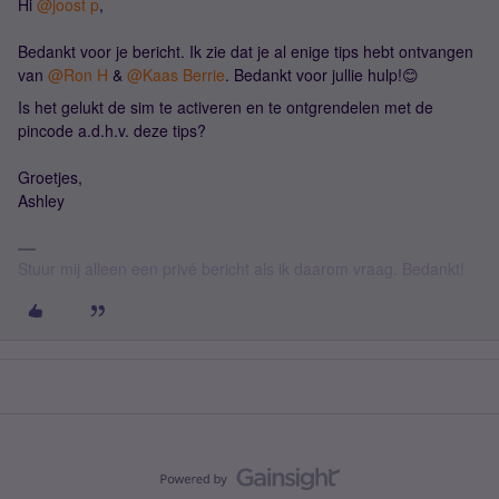
Hi
@joost p
,
Bedankt voor je bericht. Ik zie dat je al enige tips hebt ontvangen
van
@Ron H
&
@Kaas Berrie
. Bedankt voor jullie hulp!😊
Is het gelukt de sim te activeren en te ontgrendelen met de
pincode a.d.h.v. deze tips?
Groetjes,
Ashley
Stuur mij alleen een privé bericht als ik daarom vraag. Bedankt!