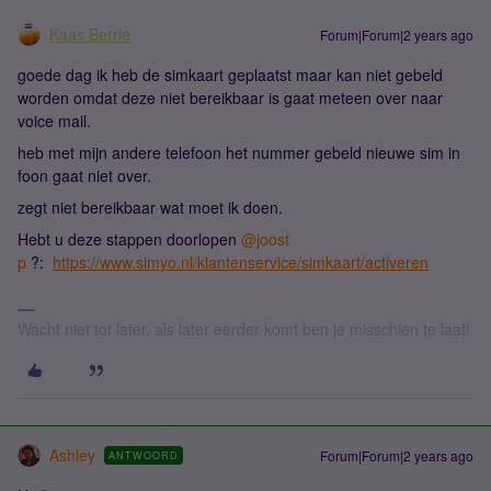
Kaas Berrie
Forum|Forum|2 years ago
goede dag ik heb de simkaart geplaatst maar kan niet gebeld
worden omdat deze niet bereikbaar is gaat meteen over naar
voice mail.
heb met mijn andere telefoon het nummer gebeld nieuwe sim in
foon gaat niet over.
zegt niet bereikbaar wat moet ik doen.
Hebt u deze stappen doorlopen
@joost
p
?:
https://www.simyo.nl/klantenservice/simkaart/activeren
Wacht niet tot later, als later eerder komt ben je misschien te laat!
Ashley
Forum|Forum|2 years ago
ANTWOORD