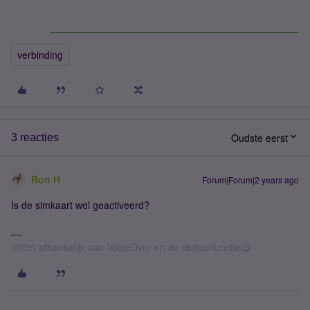
verbinding
Oudste eerst
3 reacties
Ron H
Forum|Forum|2 years ago
Is de simkaart wel geactiveerd?
100% afhankelijk van VoiceOver en de dicteerfunctie😉