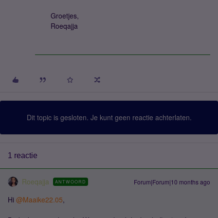
Groetjes,
Roeqajja
Dit topic is gesloten. Je kunt geen reactie achterlaten.
1 reactie
Roeqajja
Forum|Forum|10 months ago
ANTWOORD
Hi ​
@Maaike22.05
,