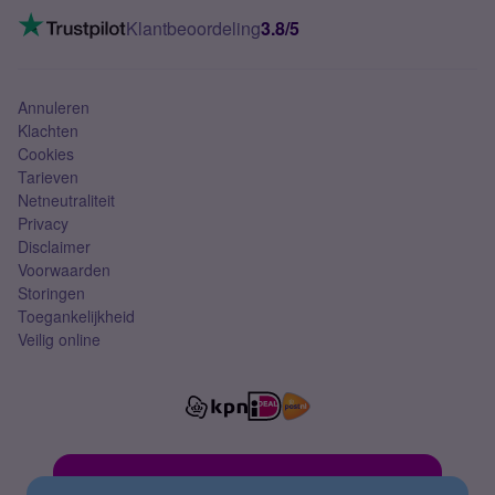
Mobiel internet
VoLTE 4G bellen
Klantbeoordeling
3.8/5
Mobiel abonnement
Simkaart
Annuleren
Klachten
Cookies
Tarieven
Netneutraliteit
Privacy
Disclaimer
Voorwaarden
Storingen
Toegankelijkheid
Veilig online