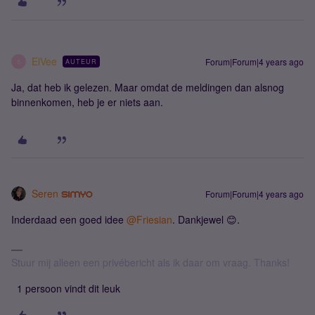
ElVee
Forum|Forum|4 years ago
AUTEUR
E
Ja, dat heb ik gelezen. Maar omdat de meldingen dan alsnog
binnenkomen, heb je er niets aan.
Seren
Forum|Forum|4 years ago
Inderdaad een goed idee
@Friesian
. Dankjewel 😊.
Stuur mij alleen een privébericht als ik daar om vraag. Thanks!
1 persoon vindt dit leuk