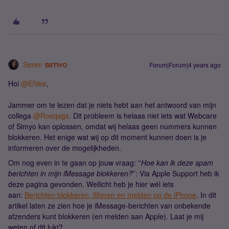
Seren
Forum|Forum|4 years ago
Hoi
@ElVee
,
Jammer om te lezen dat je niets hebt aan het antwoord van mijn
collega
@Roeqajja
. Dit probleem is helaas niet iets wat Webcare
of Simyo kan oplossen, omdat wij helaas geen nummers kunnen
blokkeren. Het enige wat wij op dit moment kunnen doen is je
informeren over de mogelijkheden.
Om nog even in te gaan op jouw vraag: ''
Hoe kan ik deze spam
berichten in mijn iMessage blokkeren?
'’: Via Apple Support heb ik
deze pagina gevonden. Wellicht heb je hier wél iets
aan:
Berichten blokkeren, filteren en melden op de iPhone
. In dit
artikel laten ze zien hoe je iMessage-berichten van onbekende
afzenders kunt blokkeren (en melden aan Apple). Laat je mij
weten of dit lukt?