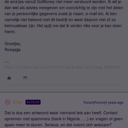
de sms’jes vanuit GoMoney niet meer verstuurd worden. Ik wil je
dan wel als advies meegeven om voorzichtig te zijn met het delen
van je persoonlijke gegevens zoals je naam, e-mail etc. Ik ben
namelijk niet bekend met dit bedrijf en weet daarom niet of ze
betrouwbaar zijn. Het spijt me dat ik verder niks voor je kan doen
hierin.
Groetjes,
Roeqajja
Stuur mij alleen een privé bericht als ik daar om vraag. Bedankt!
ElVee
Forum|Forum|4 years ago
AUTEUR
E
Dat is dus een antwoord waar niemand iets aan heeft. Contact
opnemen met spammers (bank in Nigeria …..) en vragen of geen
spam meer te sturen. Serieus, en dat noemt zich webcare?