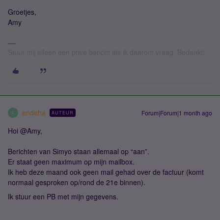
Groetjes,
Amy
Stuur mij alleen een privé bericht als ik daarom vraag. Bedankt!
endeha
Forum|Forum|1 month ago
AUTEUR
E
Hoi @Amy,
Berichten van Simyo staan allemaal op “aan”.
Er staat geen maximum op mijn mailbox.
Ik heb deze maand ook geen mail gehad over de factuur (komt
normaal gesproken op/rond de 21e binnen).
Ik stuur een PB met mijn gegevens.