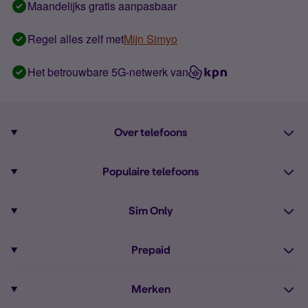
Maandelijks gratis aanpasbaar
Regel alles zelf met
Mijn Simyo
Het betrouwbare 5G-netwerk van
Over telefoons
Abonnement met telefoon
Populaire telefoons
Informatie over telefoons
Pixel 10
Sim Only
Alle telefoons
Pixel 9a
Sim Only
Prepaid
iPhone 16
Sim Only internet
Prepaid
iPhone 16e
Merken
Onbeperkt bellen
Bestel Prepaid simkaart