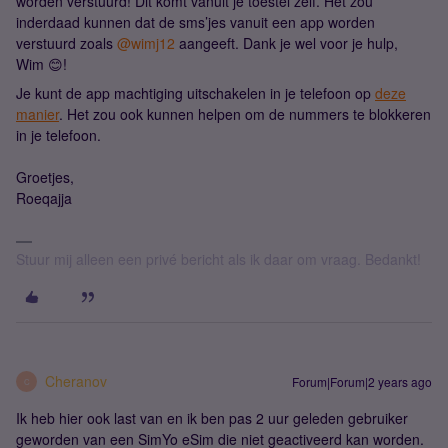
worden verstuurd! Dit komt vanuit je toestel zelf. Het zou
inderdaad kunnen dat de sms’jes vanuit een app worden
verstuurd zoals
@wimj12
aangeeft. Dank je wel voor je hulp,
Wim 😊!
Je kunt de app machtiging uitschakelen in je telefoon op
deze
manier
. Het zou ook kunnen helpen om de nummers te blokkeren
in je telefoon.
Groetjes,
Roeqajja
Stuur mij alleen een privé bericht als ik daar om vraag. Bedankt!
Cheranov
Forum|Forum|2 years ago
C
Ik heb hier ook last van en ik ben pas 2 uur geleden gebruiker
geworden van een SimYo eSim die niet geactiveerd kan worden.