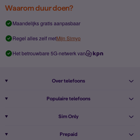
Waarom duur doen?
Maandelijks gratis aanpasbaar
Regel alles zelf met
Mijn Simyo
Het betrouwbare 5G-netwerk van
Over telefoons
Abonnement met telefoon
Populaire telefoons
Informatie over telefoons
Pixel 10
Sim Only
Alle telefoons
Pixel 9a
Sim Only
Prepaid
iPhone 16