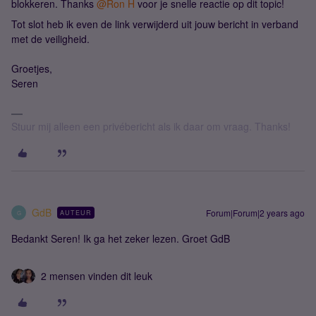
blokkeren. Thanks
@Ron H
voor je snelle reactie op dit topic!
Tot slot heb ik even de link verwijderd uit jouw bericht in verband
met de veiligheid.
Groetjes,
Seren
Stuur mij alleen een privébericht als ik daar om vraag. Thanks!
GdB
Forum|Forum|2 years ago
AUTEUR
G
Bedankt Seren! Ik ga het zeker lezen. Groet GdB
2 mensen vinden dit leuk