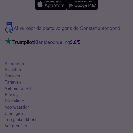
Samsung A56
Over Simyo
Samsung
Meerdere nummers
Samsung S25 FE
Blog
5G internet
Contact
Al 36 keer de beste volgens de Consumentenbond
Mobiel internet
VoLTE 4G bellen
Klantbeoordeling
3.8/5
Mobiel abonnement
Simkaart
Annuleren
Klachten
Cookies
Tarieven
Netneutraliteit
Privacy
Disclaimer
Voorwaarden
Storingen
Toegankelijkheid
Veilig online