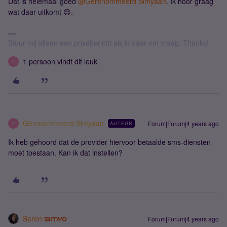
Dat is helemaal goed
@Gerenommeerd Simyaan
. Ik hoor graag
wat daar uitkomt 😊.
Stuur mij alleen een privébericht als ik daar om vraag. Thanks!
1 persoon vindt dit leuk
G
Gerenommeerd Simyaan
Forum|Forum|4 years ago
AUTEUR
G
Ik heb gehoord dat de provider hiervoor betaalde sms-diensten
moet toestaan. Kan ik dat instellen?
Seren
Forum|Forum|4 years ago