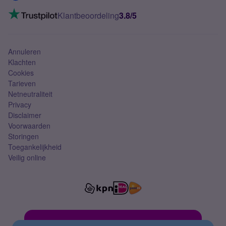
Mobiel internet
VoLTE 4G bellen
Klantbeoordeling
3.8/5
Mobiel abonnement
Simkaart
Annuleren
Klachten
Cookies
Tarieven
Netneutraliteit
Privacy
Disclaimer
Voorwaarden
Storingen
Toegankelijkheid
Veilig online