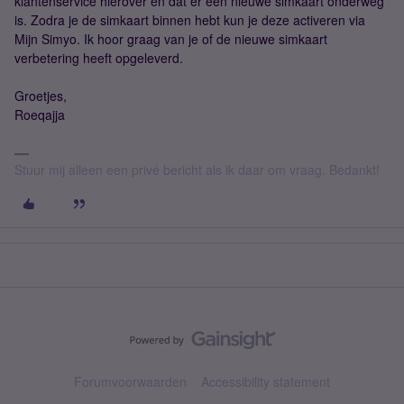
klantenservice hierover en dat er een nieuwe simkaart onderweg
is. Zodra je de simkaart binnen hebt kun je deze activeren via
Mijn Simyo. Ik hoor graag van je of de nieuwe simkaart
verbetering heeft opgeleverd.
Groetjes,
Roeqajja
Stuur mij alleen een privé bericht als ik daar om vraag. Bedankt!
Forumvoorwaarden
Accessibility statement