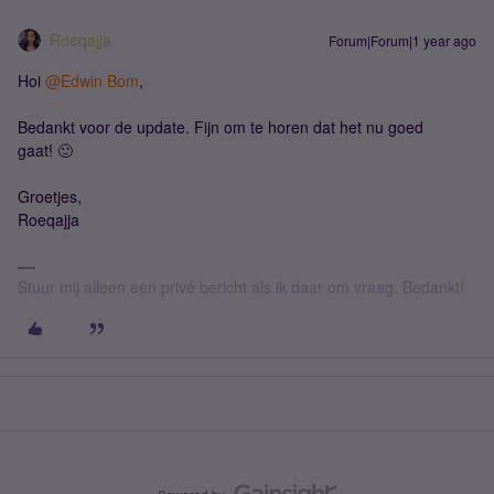
Roeqajja
Forum|Forum|1 year ago
Hoi
@Edwin Bom
,
Bedankt voor de update. Fijn om te horen dat het nu goed
gaat! 🙂
Groetjes,
Roeqajja
Stuur mij alleen een privé bericht als ik daar om vraag. Bedankt!