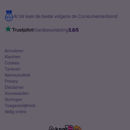
Samsung S25 FE
Blog
5G internet
Contact
Al 36 keer de beste volgens de Consumentenbond
Mobiel internet
VoLTE 4G bellen
Klantbeoordeling
3.8/5
Mobiel abonnement
Simkaart
Annuleren
Klachten
Cookies
Tarieven
Netneutraliteit
Privacy
Disclaimer
Voorwaarden
Storingen
Toegankelijkheid
Veilig online