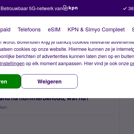
Betrouwbaar 5G-netwerk van
36
kies van Simyo
paid
Telefoons
eSIM
KPN & Simyo Compleet
okies op onze website. Met deze cookies zorgen wij ervoor dat j
 wordt. Bovendien krijg je dankzij cookies relevante advertentie
laatsen cookies op onze website. Hiermee kunnen ze je internet
oonlijke berichten of advertenties kunnen laten zien op en buite
instellingen
op elk moment aanpassen. Hier vind je ook onze
p
 nummerbehoud
Simkaart werkt niet in het buitenland na nummerbe
ren
Weigeren
enland na nummerbehoud, wat nu?
eken