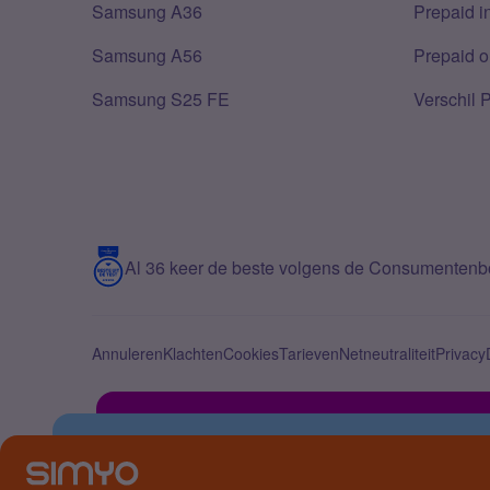
Samsung A36
Prepaid i
Samsung A56
Prepaid o
Samsung S25 FE
Verschil 
Al 36 keer de beste volgens de Consumenten
Annuleren
Klachten
Cookies
Tarieven
Netneutraliteit
Privacy