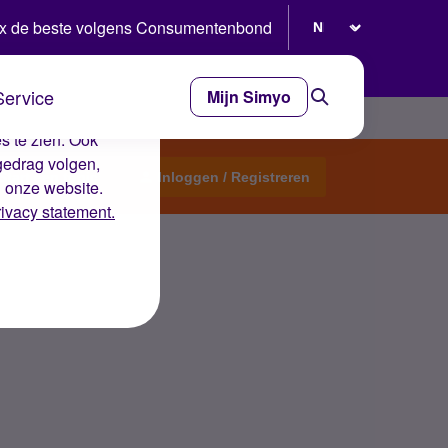
Selecteer taal
x de beste volgens Consumentenbond
Service
Mijn Simyo
e ervaring op de
s te zien. Ook
gedrag volgen,
Start een topic
Inloggen / Registreren
n onze website.
rivacy statement.
houd, wat nu?