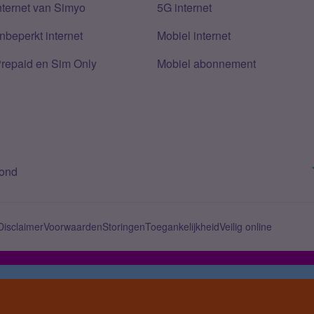
nternet van Simyo
5G internet
nbeperkt internet
Mobiel internet
Prepaid en Sim Only
Mobiel abonnement
bond
Disclaimer
Voorwaarden
Storingen
Toegankelijkheid
Veilig online