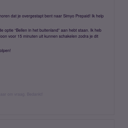
horen dat je overgestapt bent naar Simyo Prepaid! Ik help
 de optie “Bellen in het buitenland” aan hebt staan. Ik heb
lefoon voor 15 minuten uit kunnen schakelen zodra je dit
holpen!
k daar om vraag. Bedankt!