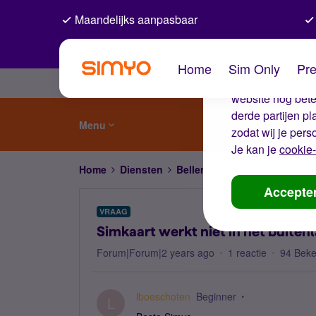
Maandelijks aanpasbaar
De coo
Home
Sim Only
Pre
Wij gebruiken co
website nog beter
derde partijen p
Menu
zodat wij je pers
Je kan je
cookie-
Home
Diensten
Bellen, sms'en, netwerk en
Accepte
VRAAG
Simkaart werkt niet in het buit
Forum|Forum|2 years ago
1 reactie
94 Bek
lboeschoten
Beginner
L