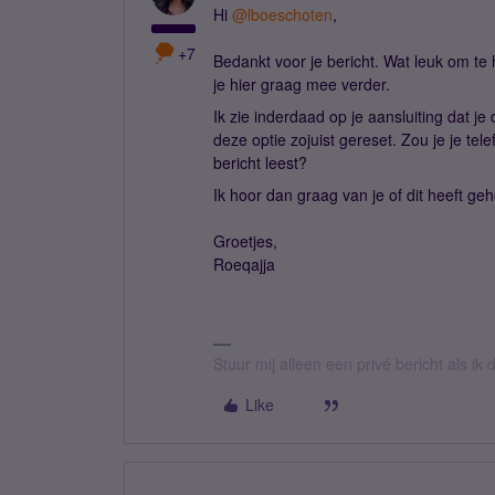
Hi
@lboeschoten
,
+7
Bedankt voor je bericht. Wat leuk om te 
je hier graag mee verder.
Ik zie inderdaad op je aansluiting dat je
deze optie zojuist gereset. Zou je je te
bericht leest?
Ik hoor dan graag van je of dit heeft ge
Groetjes,
Roeqajja
Stuur mij alleen een privé bericht als i
Like