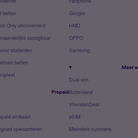
internet
Fairphone
 bellen
Google
Sim Only abonnement
HMD
 maandelijks opzegbaar
OPPO
voor studenten
Samsung
alleen bellen
Meer w
mpleet
Dual sim
Buitenland
Prepaid
VriendenDeal
epaid simkaart
eSIM
tegoed opwaarderen
Meerdere nummers