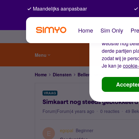
Maandelijks aanpasbaar
De coo
Home
Sim Only
Pre
Wij gebruiken co
website nog beter
derde partijen p
Menu
zodat wij je pers
Je kan je
cookie-
Home
Diensten
Bellen, sms'en, netwerk en
Accepte
VRAAG
Simkaart nog steeds geblokkeerd
Forum|Forum|4 years ago
0 reacties
49 Be
egopal
Beginner
E