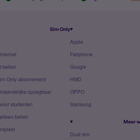
Sim Only
Apple
internet
Fairphone
 bellen
Google
Sim Only abonnement
HMD
 maandelijks opzegbaar
OPPO
voor studenten
Samsung
alleen bellen
Meer w
mpleet
Dual sim