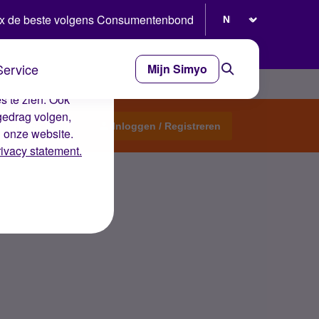
Selecteer taal
x de beste volgens Consumentenbond
Service
Mijn Simyo
e ervaring op de
s te zien. Ook
gedrag volgen,
Start een topic
Inloggen / Registreren
n onze website.
rivacy statement.