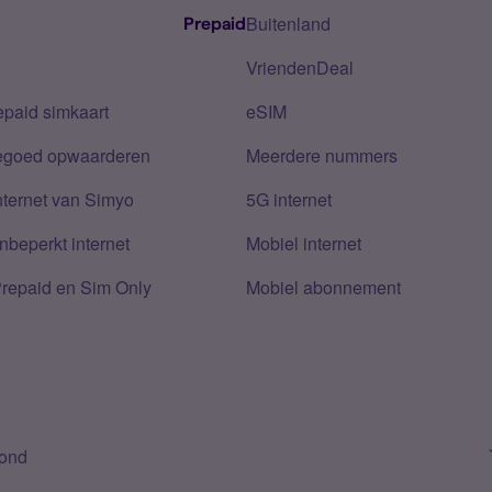
Buitenland
Prepaid
VriendenDeal
epaid simkaart
eSIM
tegoed opwaarderen
Meerdere nummers
nternet van Simyo
5G internet
nbeperkt internet
Mobiel internet
Prepaid en Sim Only
Mobiel abonnement
bond