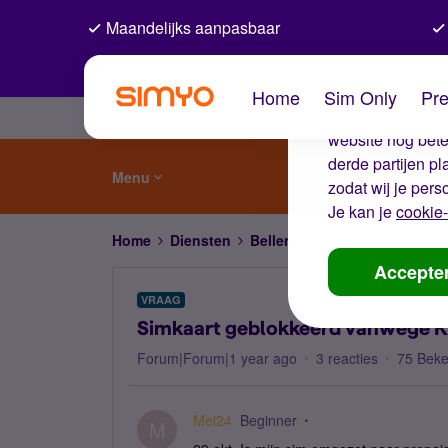
Maandelijks aanpasbaar
De coo
Home
Sim Only
Pre
Wij gebruiken co
website nog beter
derde partijen p
Menu
zodat wij je pers
Je kan je
cookie-
Home
Diensten
Bellen, sms'en, netwerk en
Accepte
VRAAG
Simkaart geblokkeerd vanwege K
Forum|Forum|1 year ago
3 reacties
75 Bek
Mel24
Beginner
M