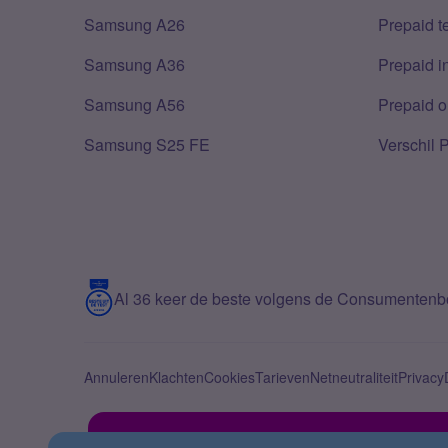
Samsung A26
Prepaid 
Samsung A36
Prepaid i
Samsung A56
Prepaid o
Samsung S25 FE
Verschil 
Al 36 keer de beste volgens de Consumenten
Annuleren
Klachten
Cookies
Tarieven
Netneutraliteit
Privacy