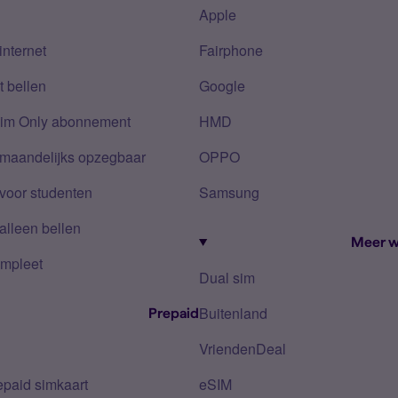
Apple
internet
Fairphone
 bellen
Google
Sim Only abonnement
HMD
 maandelijks opzegbaar
OPPO
voor studenten
Samsung
alleen bellen
Meer w
mpleet
Dual sim
Buitenland
Prepaid
VriendenDeal
epaid simkaart
eSIM