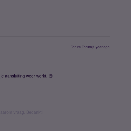
Forum|Forum|1 year ago
 je aansluiting weer werkt. 😊
k daarom vraag. Bedankt!