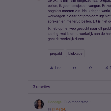
29 okt. Is mijn sim omgezet naar prepaid
bellen, ik geen smsjes ontvangen. Er zo
opgelost moeten zijn. Na 3 dagen werkt 
werkdagen. "Maar het probleem ligt niet
spreken en me terug bellen. Dit is niet 
Ik heb op het web gezocht naar dit pro
storing, wat is er nu werkelijk aan de 
gaat dit werkelijk duren.
prepaid
blokkade
Like
3 reacties
Roeqajja
Oud-moderator
Hi
@Mel24
,