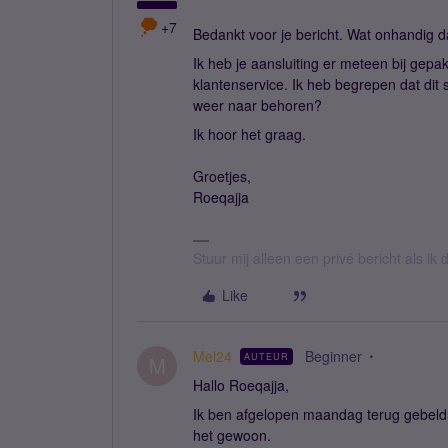
+7
Bedankt voor je bericht. Wat onhandig da
Ik heb je aansluiting er meteen bij gepa
klantenservice. Ik heb begrepen dat dit 
weer naar behoren?
Ik hoor het graag.
Groetjes,
Roeqajja
Stuur mij alleen een privé bericht als i
Like
Mel24
Beginner
AUTEUR
M
Hallo Roeqajja,
Ik ben afgelopen maandag terug gebeld d
het gewoon.