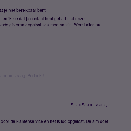
t je niet bereikbaar bent!
kt en ik zie dat je contact hebt gehad met onze
sinds gisteren opgelost zou moeten zijn. Werkt alles nu
k daar om vraag. Bedankt!
Forum|Forum|1 year ago
oor de klantenservice en het is idd opgelost. De sim doet