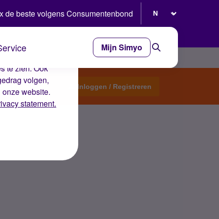
Selecteer taal
x de beste volgens Consumentenbond
Service
Mijn Simyo
e ervaring op de
s te zien. Ook
gedrag volgen,
Start een topic
Inloggen / Registreren
n onze website.
rivacy statement.