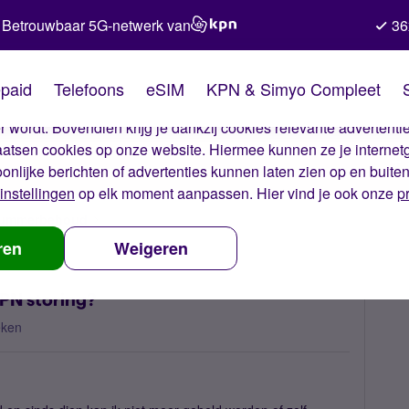
Betrouwbaar 5G-netwerk van
36
kies van Simyo
paid
Telefoons
eSIM
KPN & Simyo Compleet
okies op onze website. Met deze cookies zorgen wij ervoor dat j
 wordt. Bovendien krijg je dankzij cookies relevante advertentie
laatsen cookies op onze website. Hiermee kunnen ze je internet
oonlijke berichten of advertenties kunnen laten zien op en buite
instellingen
op elk moment aanpassen. Hier vind je ook onze
p
 nummerbehoud
Simkaart geblokkeerd vanwege KPN storing?
ren
Weigeren
PN storing?
eken