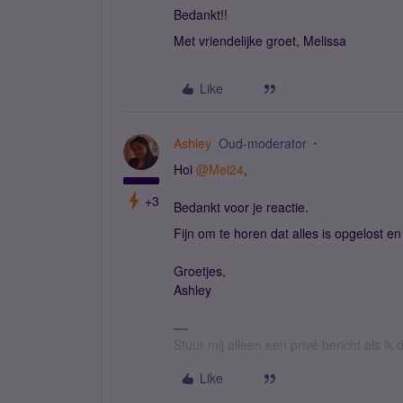
Bedankt!!
Met vriendelijke groet, Melissa
Like
Ashley
Oud-moderator
Hoi
@Mel24
,
+3
Bedankt voor je reactie.
Fijn om te horen dat alles is opgelost en
Groetjes,
Ashley
Stuur mij alleen een privé bericht als i
Like