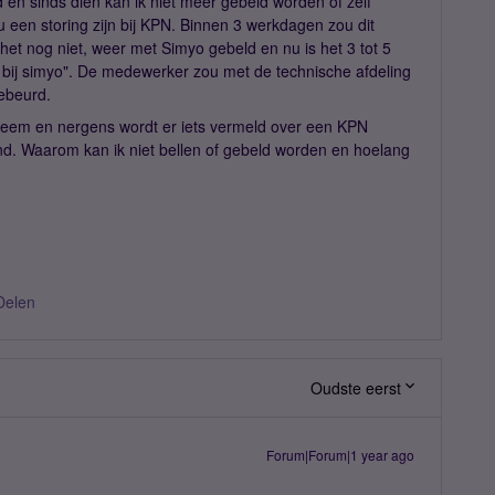
 en sinds dien kan ik niet meer gebeld worden of zelf
u een storing zijn bij KPN. Binnen 3 werkdagen zou dit
het nog niet, weer met Simyo gebeld en nu is het 3 tot 5
 bij simyo". De medewerker zou met de technische afdeling
gebeurd.
bleem en nergens wordt er iets vermeld over een KPN
hand. Waarom kan ik niet bellen of gebeld worden en hoelang
Delen
Oudste eerst
Forum|Forum|1 year ago