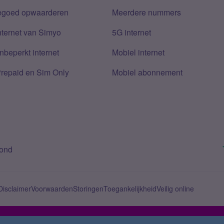
tegoed opwaarderen
Meerdere nummers
nternet van Simyo
5G internet
nbeperkt internet
Mobiel internet
Prepaid en Sim Only
Mobiel abonnement
bond
Disclaimer
Voorwaarden
Storingen
Toegankelijkheid
Veilig online