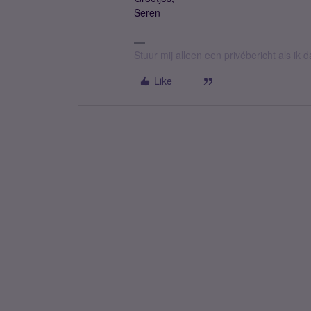
Seren
Stuur mij alleen een privébericht als ik
Like