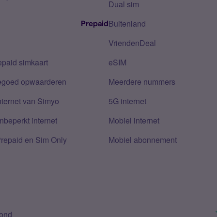
Dual sim
Buitenland
Prepaid
VriendenDeal
epaid simkaart
eSIM
tegoed opwaarderen
Meerdere nummers
nternet van Simyo
5G internet
nbeperkt internet
Mobiel internet
Prepaid en Sim Only
Mobiel abonnement
bond