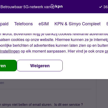
Betrouwbaar 5G-netwerk van
36
kies van Simyo
paid
Telefoons
eSIM
KPN & Simyo Compleet
okies op onze website. Met deze cookies zorgen wij ervoor dat j
 wordt. Bovendien krijg je dankzij cookies relevante advertentie
laatsen cookies op onze website. Hiermee kunnen ze je internet
oonlijke berichten of advertenties kunnen laten zien op en buite
instellingen
op elk moment aanpassen. Hier vind je ook onze
p
 nummerbehoud
Simcart werkt niet, hoe los ik dit op?
ren
Weigeren
op?
ken
n simyo niet bellen of email sturen. Is dit een service ?