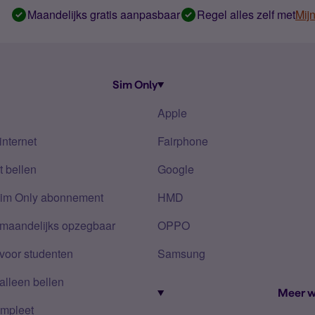
Maandelijks gratis aanpasbaar
Regel alles zelf met
Mij
Sim Only
Apple
internet
Fairphone
 bellen
Google
Sim Only abonnement
HMD
 maandelijks opzegbaar
OPPO
voor studenten
Samsung
alleen bellen
Meer w
mpleet