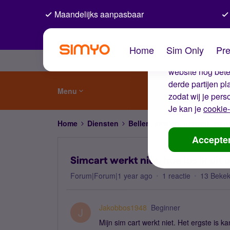
Maandelijks aanpasbaar
De coo
Home
Sim Only
Pre
Wij gebruiken co
website nog beter
derde partijen p
Menu
zodat wij je pers
Je kan je
cookie-
Home
Diensten
Bellen, sms'en, netwerk en
Accepte
Simcart werkt niet, hoe los ik dit 
Forum|Forum|1 year ago
1 reactie
13 Beke
Jakobbos1948
Beginner
J
Mijn sim cart werkt niet. Het ergste is ka