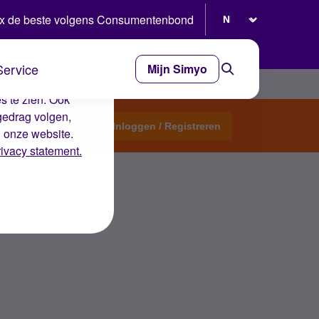
Selecteer taal
x de beste volgens Consumentenbond
Service
Mijn Simyo
e ervaring op de
s te zien. Ook
gedrag volgen,
Start een topic
Inloggen / Registreren
n onze website.
rivacy statement.