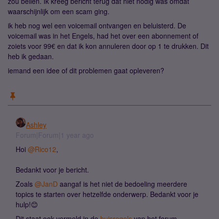
zou bellen. Ik kreeg bericht terug dat niet nodig was omdat
waarschijnlijk om een scam ging.
ik heb nog wel een voicemail ontvangen en beluisterd. De
voicemail was in het Engels, had het over een abonnement of
zoiets voor 99€ en dat ik kon annuleren door op 1 te drukken. Dit
heb ik gedaan.
iemand een idee of dit problemen gaat opleveren?
Ashley
Forum|Forum|1 year ago
Hoi
@Rico12
,
Bedankt voor je bericht.
Zoals
@JanD
aangaf is het niet de bedoeling meerdere
topics te starten over hetzelfde onderwerp. Bedankt voor je
hulp!😊
Dit staat ook vermeld in de
huisregels
van het forum.