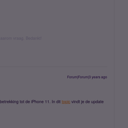
k daarom vraag. Bedankt!
Forum|Forum|3 years ago
betrekking tot de iPhone 11. In dit
topic
vindt je de update