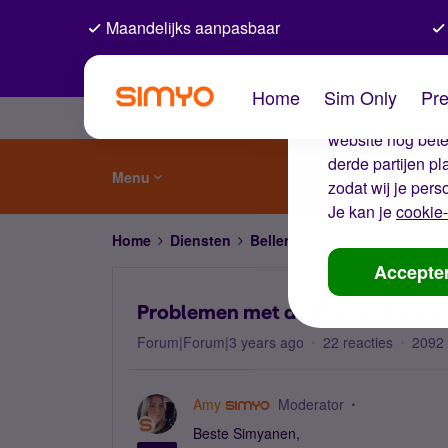
Maandelijks aanpasbaar
De coo
Home
Sim Only
Pre
Wij gebruiken co
website nog beter
derde partijen p
Menu
zodat wij je pers
Je kan je
cookie-
Home
Diensten
Bellen, sms'en, netwerk en
Accepte
Problemen met de iPhone 11 in c
Forum|Forum|3 years ago
22 reacties
2092
Amy
Moderator
Beste Simyanen,