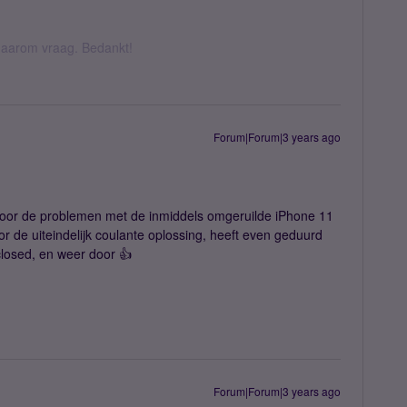
k daarom vraag. Bedankt!
Forum|Forum|3 years ago
voor de problemen met de inmiddels omgeruilde iPhone 11
oor de uiteindelijk coulante oplossing, heeft even geduurd
closed, en weer door 👍
Forum|Forum|3 years ago