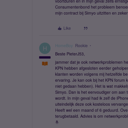
voortduren en in mijn geval zelfs ernsti
Consumentenbond het probleem benoemd. 
mijn contract bij Simyo uitzitten en zeker
Like
HomeBoy
Rookie
H
Beste PieterJ53,
jammer dat je ook netwerkproblemen hebt
KPN hebben afgesloten eerder geholpen 
klanten worden volgens mij hetzelfde be
ervaring. Je kan ook bij het KPN forum k
niet gedaan hebben). Het is wat makkeli
Simyo. Dan is het eenvoudiger om aan te
wordt. In mijn geval had ik zelf de iPh
uiteindelijk deze ook kosteloos vervan
Heeft wel een maand of 6 geduurd. Ove
terugbetaald. Advies is om netwerkprobl
🤞