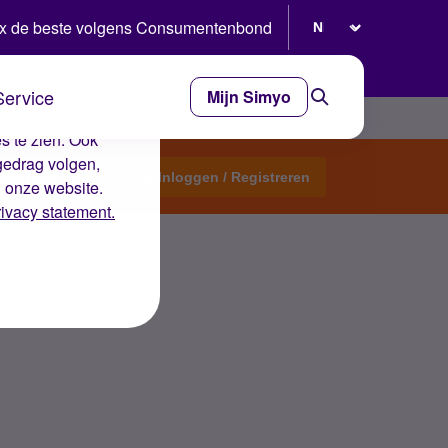
Selecteer taal
x de beste volgens Consumentenbond
Service
Mijn Simyo
e ervaring op de
s te zien. Ook
gedrag volgen,
Start een topic
Inloggen / Registreren
n onze website.
rivacy statement.
 netwerk.