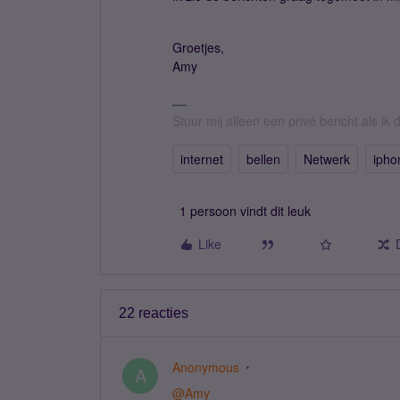
Groetjes,
Amy
Stuur mij alleen een privé bericht als i
internet
bellen
Netwerk
ipho
1 persoon vindt dit leuk
Like
22 reacties
Anonymous
A
@Amy