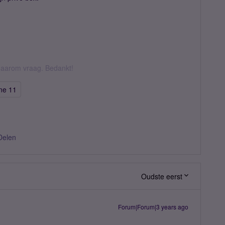
k daarom vraag. Bedankt!
ne 11
Delen
Oudste eerst
Forum|Forum|3 years ago