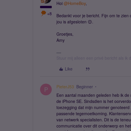
Hoi
@HomeBoy
,
+8
Bedankt voor je bericht. Fijn om te zien 
jou is afgesloten 😊.
Groetjes,
Amy
Stuur mij alleen een privé bericht als i
Like
PieterJ53
Beginner
P
Een aantal maanden geleden heb ik de 
de iPhone SE. Sindsdien is het oorverd
toezegging dat mijn nummer genoteerd z
passende tegemoetkoming. Klantenservice
van netwerk specialisten. Dit is de teneu
communicatie over dit onderwerp en het u