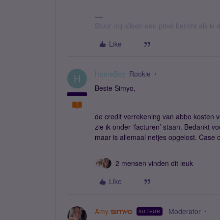
Stuur mij alleen een privé bericht als i
Like
HomeBoy
Rookie
H
Beste Simyo,
de credit verrekening van abbo kosten 
zie ik onder ‘facturen’ staan. Bedankt v
maar is allemaal netjes opgelost. Case 
2 mensen vinden dit leuk
Like
Amy
Moderator
AUTEUR