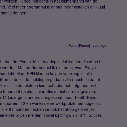
ger worden. Ik heb inmiddels in het klantenpanel van de
Veel meer energie wil ik er niet meer insteken en ik zal
 niet verlengen.
Forum|Forum|1 year ago
 met de iPhone. Mijn ervaring is dat klanten die abbo bij
worden. Met eerder bedoel ik niet beter, want Simyo
handeld. Maar KPN klanten krijgen voorrang is mijn
ijken of dezelfde meldingen gedaan zijn (mocht je dat al
jker als je de telefoon icm met abbo hebt afgenomen bij
 tonen dat de dienst van Simyo niet correct ‘geleverd’
one 11 los ergens anders aangeschaft maar heeft Simyo
gen door een 12 en waren de netwerkproblemen opgelost.
r die 6 maanden hebben ze ook het abbo geld netjes
emen te blijven melden, zowel bij Simyo als KPN. Succes