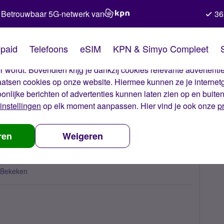
Betrouwbaar 5G-netwerk van
36
kies van Simyo
paid
Telefoons
eSIM
KPN & Simyo Compleet
okies op onze website. Met deze cookies zorgen wij ervoor dat j
 wordt. Bovendien krijg je dankzij cookies relevante advertentie
laatsen cookies op onze website. Hiermee kunnen ze je internet
oonlijke berichten of advertenties kunnen laten zien op en buite
instellingen
op elk moment aanpassen. Hier vind je ook onze
p
 nummerbehoud
Problemen met de iPhone 11 in combinatie met KPN
ren
Weigeren
ombinatie met KPN netwerk.
 Bekeken