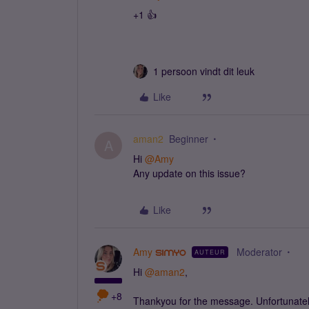
+1 👍
1 persoon vindt dit leuk
Like
aman2
Beginner
A
Hi
@Amy
Any update on this issue?
Like
Amy
Moderator
AUTEUR
Hi
@aman2
,
+8
Thankyou for the message. Unfortunately i