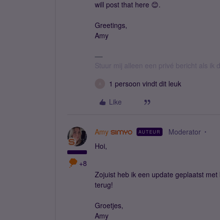
will post that here 😊.
Greetings,
Amy
Stuur mij alleen een privé bericht als i
1 persoon vindt dit leuk
A
Like
Amy
Moderator
AUTEUR
Hoi,
+8
Zojuist heb ik een update geplaatst met 
terug!
Groetjes,
Amy