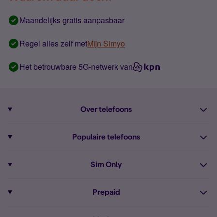
Maandelijks gratis aanpasbaar
Regel alles zelf met
Mijn Simyo
Het betrouwbare 5G-netwerk van
Over telefoons
Abonnement met telefoon
Populaire telefoons
Informatie over telefoons
Pixel 10
Sim Only
Alle telefoons
Pixel 9a
Sim Only
Prepaid
iPhone 16
Sim Only internet
Prepaid
iPhone 16e