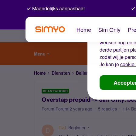
Maandelijks aanpasbaar
De coo
Home
Sim Only
Pre
Wij gebruiken co
website nog beter
derde partijen p
Menu
zodat wij je pers
Je kan je
cookie-
Home
Diensten
Bellen, sms'en, netwerk en
Accepte
BEANTWOORD
Overstap prepaid -> Sim Only: be
Forum|Forum|2 years ago
5 reacties
114 B
DvJ
Beginner
D