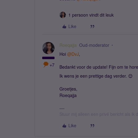
1 persoon vindt dit leuk
Like
Roeqajja
Oud-moderator
Hoi
@DvJ
,
+7
Bedankt voor de update! Fijn om te horen
Ik wens je een prettige dag verder. 😊
Groetjes,
Roeqajja
Stuur mij alleen een privé bericht als i
Like