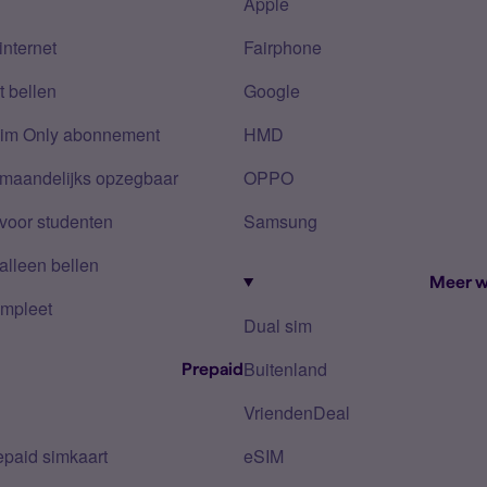
Apple
internet
Fairphone
 bellen
Google
Sim Only abonnement
HMD
 maandelijks opzegbaar
OPPO
voor studenten
Samsung
alleen bellen
Meer w
mpleet
Dual sim
Buitenland
Prepaid
VriendenDeal
epaid simkaart
eSIM