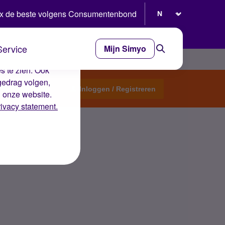
Selecteer taal
x de beste volgens Consumentenbond
Service
Mijn Simyo
e ervaring op de
s te zien. Ook
gedrag volgen,
Start een topic
Inloggen / Registreren
n onze website.
rivacy statement.
kend