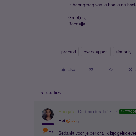
Ik hoor graag van je hoe je de best
Groetjes,
Roeqajja
prepaid
overstappen
sim only
Like
5 reacties
Roeqajja
Oud-moderator
ANTWOO
Hoi
@DvJ
,
+7
Bedankt voor je bericht. Ik kijk gelijk ev