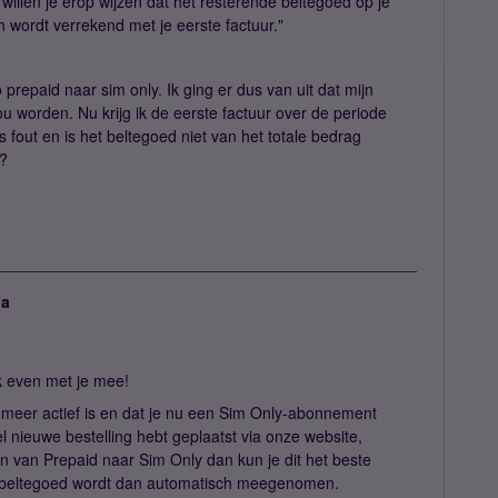
 willen je erop wijzen dat het resterende beltegoed op je
 wordt verrekend met je eerste factuur."
prepaid naar sim only. Ik ging er dus van uit dat mijn
 worden. Nu krijg ik de eerste factuur over de periode
ts fout en is het beltegoed niet van het totale bedrag
n?
ja
ijk even met je mee!
et meer actief is en dat je nu een Sim Only-abonnement
el nieuwe bestelling hebt geplaatst via onze website,
pen van Prepaid naar Sim Only dan kun je dit het beste
Je beltegoed wordt dan automatisch meegenomen.