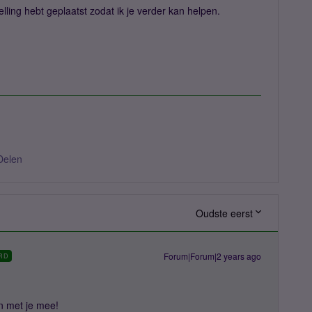
elling hebt geplaatst zodat ik je verder kan helpen.
Delen
Oudste eerst
Forum|Forum|2 years ago
RD
en met je mee!