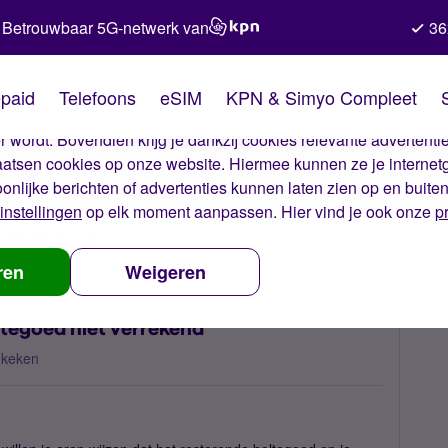
Betrouwbaar 5G-netwerk van
36
kies van Simyo
paid
Telefoons
eSIM
KPN & Simyo Compleet
okies op onze website. Met deze cookies zorgen wij ervoor dat j
 wordt. Bovendien krijg je dankzij cookies relevante advertentie
laatsen cookies op onze website. Hiermee kunnen ze je internet
oonlijke berichten of advertenties kunnen laten zien op en buite
instellingen
op elk moment aanpassen. Hier vind je ook onze
p
 nummerbehoud
Overstap prepaid -> Sim Only: beltegoed niet verre
ren
Weigeren
ltegoed niet verrekend
ekeken