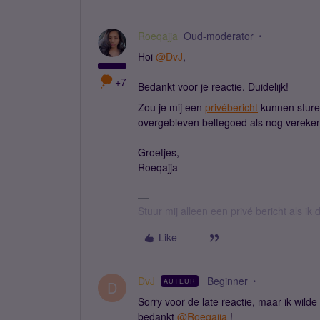
Roeqajja
Oud-moderator
Hoi
@DvJ
,
+7
Bedankt voor je reactie. Duidelijk!
Zou je mij een
privébericht
kunnen sturen
overgebleven beltegoed als nog vereken
Groetjes,
Roeqajja
Stuur mij alleen een privé bericht als i
Like
DvJ
Beginner
AUTEUR
D
Sorry voor de late reactie, maar ik wild
bedankt
@Roeqajja
!