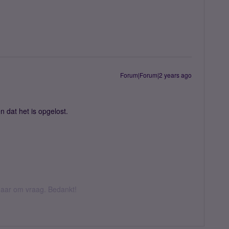
Forum|Forum|2 years ago
 dat het is opgelost.
k daar om vraag. Bedankt!