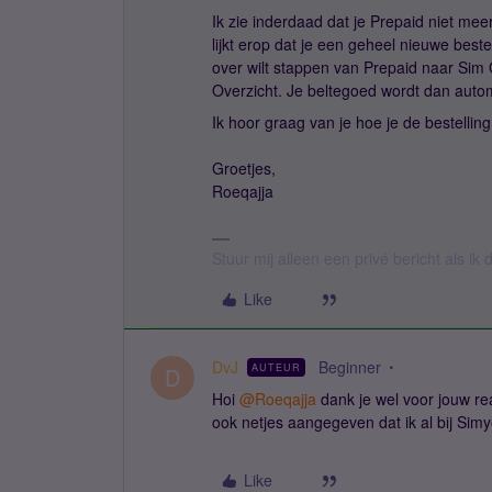
Ik zie inderdaad dat je Prepaid niet mee
lijkt erop dat je een geheel nieuwe beste
over wilt stappen van Prepaid naar Sim O
Overzicht. Je beltegoed wordt dan au
Ik hoor graag van je hoe je de bestelling
Groetjes,
Roeqajja
Stuur mij alleen een privé bericht als i
Like
DvJ
Beginner
AUTEUR
D
Hoi
@Roeqajja
dank je wel voor jouw rea
ook netjes aangegeven dat ik al bij Simy
Like