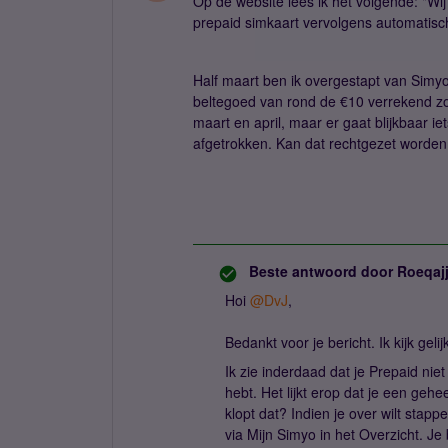
Op de website lees ik het volgende: "Wij
prepaid simkaart vervolgens automatisch
Half maart ben ik overgestapt van Simyo 
beltegoed van rond de €10 verrekend zou
maart en april, maar er gaat blijkbaar ie
afgetrokken. Kan dat rechtgezet worde
Beste antwoord door
Roeqaj
Hoi
@DvJ
,
Bedankt voor je bericht. Ik kijk gel
Ik zie inderdaad dat je Prepaid ni
hebt. Het lijkt erop dat je een gehe
klopt dat? Indien je over wilt stap
via Mijn Simyo in het Overzicht. 