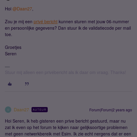
Hoi
@Daan27
,
Zou je mij een
privé bericht
kunnen sturen met jouw 06-nummer
en persoonlijke gegevens? Dan stuur ik de validatiecode per mail
toe.
Groetjes
Seren
Stuur mij alleen een privébericht als ik daar om vraag. Thanks!
Daan27
Forum|Forum|2 years ago
AUTEUR
D
Hoi Seren, ik heb gisteren een prive bericht gestuurd, maar nu
zat ik even op het forum te kijken naar gelijksoortige problemen
met geen netwerkbereik met Esim. Ik zie echt nergens dat er een