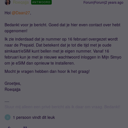
Roeqajja
Forum|Forum|2 years ago
ANTWOORD
Hoi
@Daan27
,
Bedankt voor je bericht. Goed dat je hier even contact over hebt
opgenomen!
Ik zie inderdaad dat je nummer op 16 februari overgezet wordt
naar de Prepaid. Dat betekent dat je tot die tijd met je oude
simkaart/eSIM kunt bellen met je eigen nummer. Vanaf 16
februari kun je met je nieuwe wachtwoord inloggen in Mijn Simyo
om je eSIM dan opnieuw te installeren.
Mocht je vragen hebben dan hoor ik het graag!
Groetjes,
Roeqajja
Stuur mij alleen een privé bericht als ik daar om vraag. Bedankt!
1 persoon vindt dit leuk
D