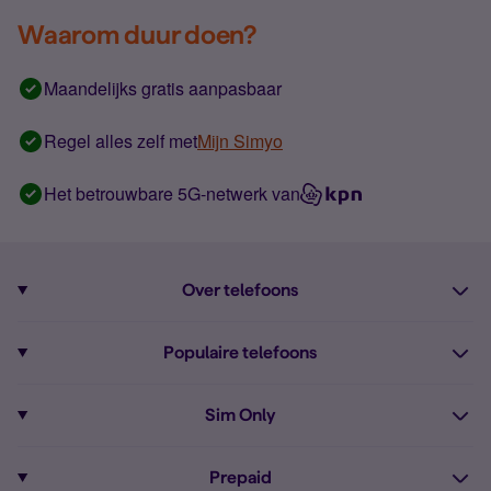
Waarom duur doen?
Maandelijks gratis aanpasbaar
Regel alles zelf met
Mijn Simyo
Het betrouwbare 5G-netwerk van
Over telefoons
Abonnement met telefoon
Populaire telefoons
Informatie over telefoons
Pixel 10
Sim Only
Alle telefoons
Pixel 9a
Sim Only
Prepaid
iPhone 16