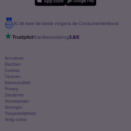
Samsung
Meerdere nummers
Samsung S25 FE
Blog
5G internet
Contact
Al 36 keer de beste volgens de Consumentenbond
Mobiel internet
VoLTE 4G bellen
Klantbeoordeling
3.8/5
Mobiel abonnement
Simkaart
Annuleren
Klachten
Cookies
Tarieven
Netneutraliteit
Privacy
Disclaimer
Voorwaarden
Storingen
Toegankelijkheid
Veilig online