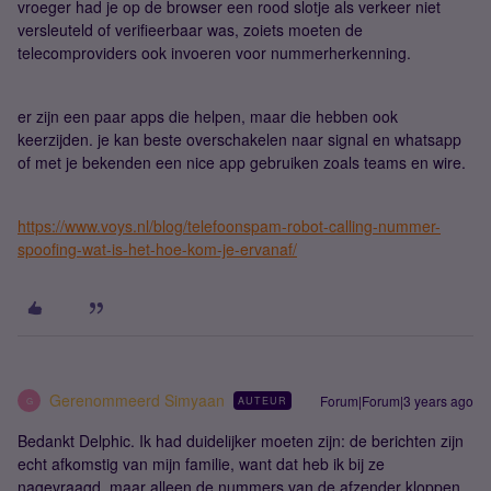
vroeger had je op de browser een rood slotje als verkeer niet
versleuteld of verifieerbaar was, zoiets moeten de
telecomproviders ook invoeren voor nummerherkenning.
er zijn een paar apps die helpen, maar die hebben ook
keerzijden. je kan beste overschakelen naar signal en whatsapp
of met je bekenden een nice app gebruiken zoals teams en wire.
https://www.voys.nl/blog/telefoonspam-robot-calling-nummer-
spoofing-wat-is-het-hoe-kom-je-ervanaf/
Gerenommeerd Simyaan
Forum|Forum|3 years ago
AUTEUR
G
Bedankt Delphic. Ik had duidelijker moeten zijn: de berichten zijn
echt afkomstig van mijn familie, want dat heb ik bij ze
nagevraagd, maar alleen de nummers van de afzender kloppen