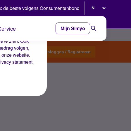
Selecteer taal
x de beste volgens Consumentenbond
Service
Mijn Simyo
e ervaring op de
s te zien. Ook
gedrag volgen,
Start een topic
Inloggen / Registreren
n onze website.
rivacy statement.
da?