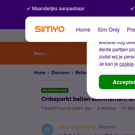
Maandelijks aanpasbaar
De coo
Home
Sim Only
Pre
Wij gebruiken co
website nog beter
derde partijen p
Menu
zodat wij je pers
Je kan je
cookie-
Home
Diensten
Bellen, sms'en, netwerk en
Accepte
BEANTWOORD
Onbeperkt bellen abonnement en
Forum|Forum|2 years ago
2 reacties
97 Be
Hiepje hieperdepiep
Beginner
H