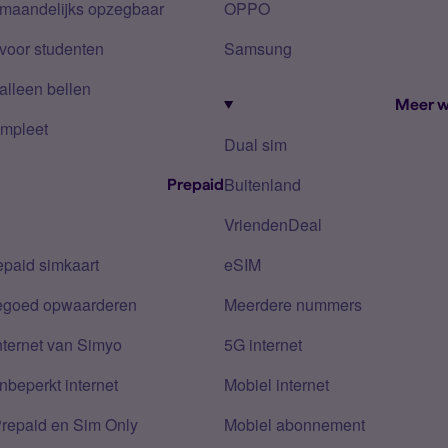
 maandelijks opzegbaar
OPPO
voor studenten
Samsung
alleen bellen
Meer w
mpleet
Dual sim
Buitenland
Prepaid
VriendenDeal
epaid simkaart
eSIM
tegoed opwaarderen
Meerdere nummers
nternet van Simyo
5G internet
nbeperkt internet
Mobiel internet
Prepaid en Sim Only
Mobiel abonnement