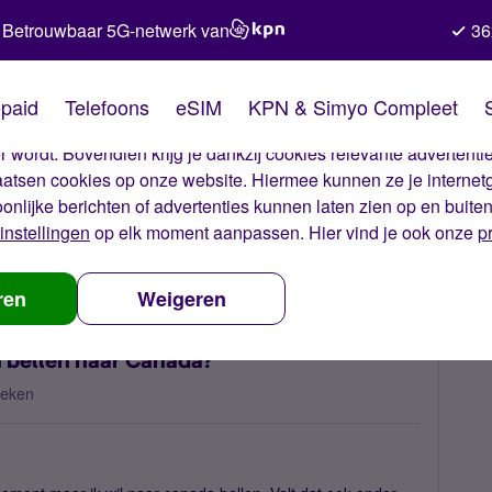
Betrouwbaar 5G-netwerk van
36
kies van Simyo
paid
Telefoons
eSIM
KPN & Simyo Compleet
okies op onze website. Met deze cookies zorgen wij ervoor dat j
 wordt. Bovendien krijg je dankzij cookies relevante advertentie
laatsen cookies op onze website. Hiermee kunnen ze je internet
oonlijke berichten of advertenties kunnen laten zien op en buite
instellingen
op elk moment aanpassen. Hier vind je ook onze
p
 nummerbehoud
Onbeperkt bellen abonnement en bellen naar Cana
ren
Weigeren
 bellen naar Canada?
keken