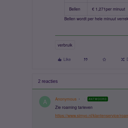
Bellen
€ 1,271per minuut
Bellen wordt per hele minuut verr
verbruik
Like
2 reacties
Anonymous
ANTWOORD
A
Zie roaming tarieven
https://www.simyo.nl/klantenservice/roa