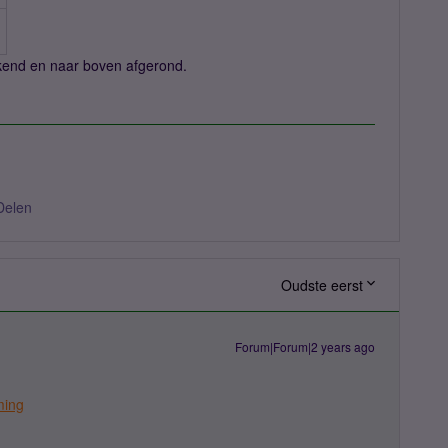
ekend en naar boven afgerond.
Delen
Oudste eerst
Forum|Forum|2 years ago
ming