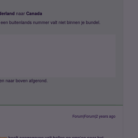
derland
naar
Canada
een buitenlands nummer valt niet binnen je bundel.
 en naar boven afgerond.
Forum|Forum|2 years ago
own
heeft aangegeven valt bellen en sms'en naar het