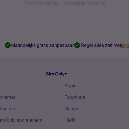
Forumvoorwaarden
Accessibility statement
Maandelijks gratis aanpasbaar
Regel alles zelf met
Mij
Sim Only
Apple
internet
Fairphone
 bellen
Google
Sim Only abonnement
HMD