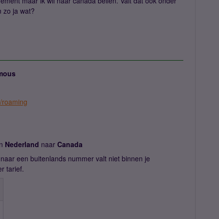
ement maar ik wil naar canada bellen. Valt dat ook onder
n zo ja wat?
mous
e/roaming
an
Nederland
naar
Canada
naar een buitenlands nummer valt niet binnen je
 tarief.