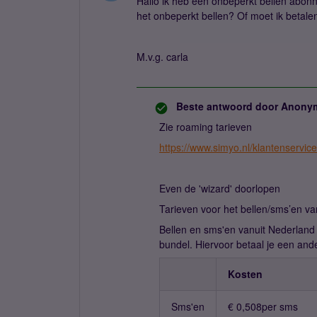
Hallo ik heb een onbeperkt bellen abonn
het onbeperkt bellen? Of moet ik betale
M.v.g. carla
Beste antwoord door
Anony
Zie roaming tarieven
https://www.simyo.nl/klantenservic
Even de 'wizard' doorlopen
Tarieven voor het bellen/sms’en v
Bellen en sms'en vanuit Nederland 
bundel. Hiervoor betaal je een ander
Kosten
Sms'en
€ 0,508per sms