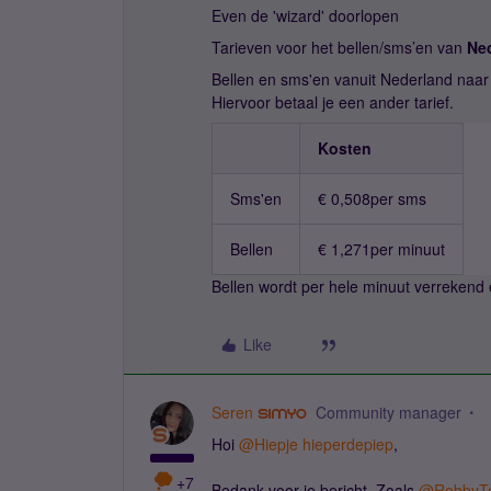
Even de 'wizard' doorlopen
Tarieven voor het bellen/sms’en van
Ne
Bellen en sms'en vanuit Nederland naar 
Hiervoor betaal je een ander tarief.
Kosten
Sms'en
€ 0,508per sms
Bellen
€ 1,271per minuut
Bellen wordt per hele minuut verrekend
Like
Seren
Community manager
Hoi
@Hiepje hieperdepiep
,
+7
Bedank voor je bericht. Zoals
@RobbyT