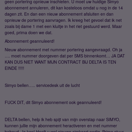
geen portering opnieuw inschieten. U moet uw huidige Simyo
abonnement annuleren, dit kan kosteloos omdat u nog in de 14
dagen zit. En dan een nieuw abonnement afsluiten en dan
opnieuw de portering aanvragen. Ik kreeg het gevoel dat ik net
zoals bij dame 1 met een kluitje in het riet gestuurd werd. Maar
goed, prima doen we dat.
Abonnement geannuleerd!
Nieuw abonnement met nummer portering aangevraagd. Oh ja
…. moet nummer doorgeven dat per SMS binnenkomt… JA DAT
KAN DUS NIET WANT MIJN CONTRACT BIJ DELTA IS TEN
EINDE !!!!!
Simyo bellen….. servicedesk uit de lucht
FUCK DIT, dit Simyo abonnement ook geannuleerd!
DELTA bellen, help ik heb spijt van mijn overstap naar SIMYO,
kunnen jullie mijn abonnement heractiveren en met nummer
behoud. Ja kan! Heeft u wel nieuwe simkaart nodig. Prima stuur