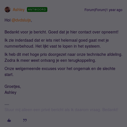
Ashley
Forum|Forum|1 year ago
ANTWOORD
Hoi
@dvdsluijs
,
Bedankt voor je bericht. Goed dat je hier contact over opneemt!
Ik zie inderdaad dat er iets niet helemaal goed gaat met je
nummerbehoud. Het lijkt vast te lopen in het systeem.
Ik heb dit met hoge prio doorgezet naar onze technische afdeling.
Zodra ik meer weet ontvang je een terugkoppeling.
Onze welgemeende excuses voor het ongemak en de slechte
start.
Groetjes,
Ashley
Stuur mij alleen een privé bericht als ik daarom vraag. Bedankt!