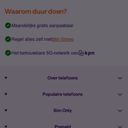
Waarom duur doen?
Maandelijks gratis aanpasbaar
Regel alles zelf met
Mijn Simyo
Het betrouwbare 5G-netwerk van
Over telefoons
Abonnement met telefoon
Populaire telefoons
Informatie over telefoons
Pixel 10
Sim Only
Alle telefoons
Pixel 9a
Sim Only
Prepaid