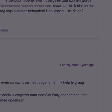
nummerbehoud moeilijk intern overgezet zou kunnen worden
n abonnement moeten aanpassen, maar dat wil ik niet en het
 graag mijn nummer behouden! Hoe lossen jullie dit op?
Delen
Forum|Forum|1 year ago
er even contact over hebt opgenomen! Ik help je graag
 inmiddels is omgezet naar een Sim Only abonnement met
ermee opgelost?