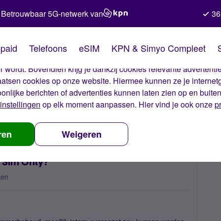
Betrouwbaar 5G-netwerk van
36
kies van Simyo
paid
Telefoons
eSIM
KPN & Simyo Compleet
okies op onze website. Met deze cookies zorgen wij ervoor dat j
 wordt. Bovendien krijg je dankzij cookies relevante advertentie
laatsen cookies op onze website. Hiermee kunnen ze je internet
oonlijke berichten of advertenties kunnen laten zien op en buite
instellingen
op elk moment aanpassen. Hier vind je ook onze
p
 nummerbehoud
Nummerbehoud van Prepaid naar Sim Only?
ren
Weigeren
 Sim Only?
ken