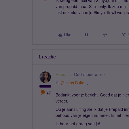
Ik kreeg een mail van Simyo,dat mijn 
van prepaid naar Sim- only. Ik zou mij
lukt ook niet via mijn Simyo. Ik wil wel
Like
1 reactie
Roeqajja
Oud-moderator
Hi ​
@Hans Bulten
,
+7
Bedankt voor je bericht. Goed dat je hi
verder.
Op je aansluiting zie ik dat je Prepaid
behoud van je eigen nummer. Is het hi
Ik hoor het graag van je!