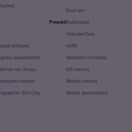
mpleet
Dual sim
Buitenland
Prepaid
VriendenDeal
epaid simkaart
eSIM
tegoed opwaarderen
Meerdere nummers
nternet van Simyo
5G internet
nbeperkt internet
Mobiel internet
Prepaid en Sim Only
Mobiel abonnement