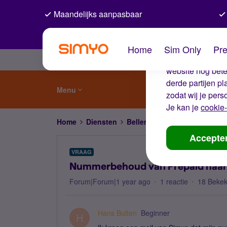
Maandelijks aanpasbaar
De coo
Home
Sim Only
Pre
Wij gebruiken co
website nog beter
derde partijen p
Menu
zodat wij je pers
Je kan je
cookie-
Home
Diensten
Bellen, sms'en, netwerk en
Accepte
VRAAG
Nummerbehoud van Prepaid naar
Forum|Forum|1 year ago
1 reactie
18 Beke
Hans Bulten
Beginner
H