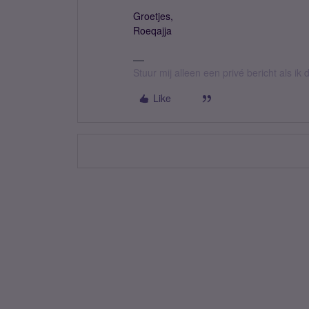
Groetjes,
Roeqajja
Stuur mij alleen een privé bericht als i
Like