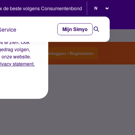
Selecteer taal
x de beste volgens Consumentenbond
Service
Mijn Simyo
e ervaring op de
s te zien. Ook
gedrag volgen,
Start een topic
Inloggen / Registreren
n onze website.
rivacy statement.