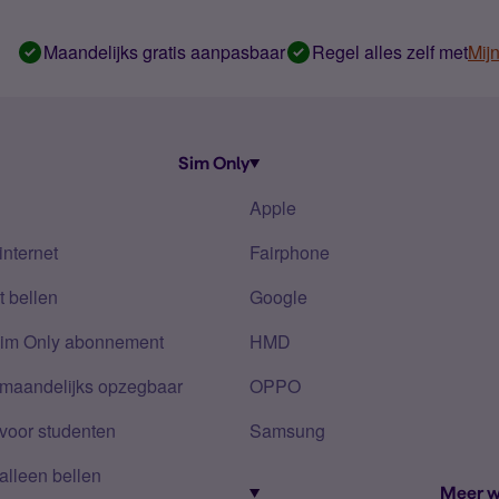
Maandelijks gratis aanpasbaar
Regel alles zelf met
Mij
Sim Only
Apple
internet
Fairphone
 bellen
Google
Sim Only abonnement
HMD
 maandelijks opzegbaar
OPPO
voor studenten
Samsung
alleen bellen
Meer w