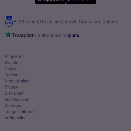
Meerdere nummers
Samsung S25 FE
Blog
5G internet
Contact
Al 36 keer de beste volgens de Consumentenbond
Mobiel internet
VoLTE 4G bellen
Klantbeoordeling
3.8/5
Mobiel abonnement
Simkaart
Annuleren
Klachten
Cookies
Tarieven
Netneutraliteit
Privacy
Disclaimer
Voorwaarden
Storingen
Toegankelijkheid
Veilig online