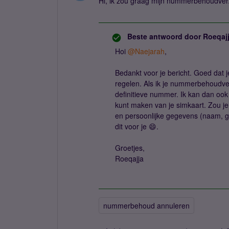
Hi, ik zou graag mijn nummerbehoudverz
Beste antwoord door
Roeqaj
Hoi
@Naejarah
,
Bedankt voor je bericht. Goed dat j
regelen. Als ik je nummerbehoudver
definitieve nummer. Ik kan dan ook 
kunt maken van je simkaart. Zou j
en persoonlijke gegevens (naam, g
dit voor je 😄.
Groetjes,
Roeqajja
nummerbehoud annuleren