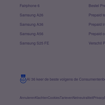
Fairphone 6
Bestel Pr
Samsung A26
Prepaid 
Samsung A36
Prepaid i
Samsung A56
Prepaid o
Samsung S25 FE
Verschil 
Al 36 keer de beste volgens de Consumenten
Annuleren
Klachten
Cookies
Tarieven
Netneutraliteit
Privacy