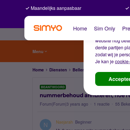
Maandelijks aanpasbaar
De coo
Home
Sim Only
Pre
Wij gebruiken co
website nog beter
derde partijen p
Menu
zodat wij je pers
Je kan je
cookie-
Home
Diensten
Bellen, sms'en, netwerk en
Accepte
BEANTWOORD
nummerbehoud annuleren, hoe reg
Forum|Forum|3 years ago
1 reactie
55 Bek
Naejarah
Beginner
N