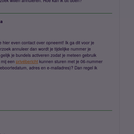
oek willen annuleren. Hoe kan ik dit doen?
ja
e hier even contact over opneemt! Ik ga dit voor je
zoek annuleer dan wordt je tijdelijke nummer je
gelijk je bundels activeren zodat je meteen gebruik
e mij een
privébericht
kunnen sturen met je 06-nummer
eboortedatum, adres en e-mailadres)? Dan regel ik