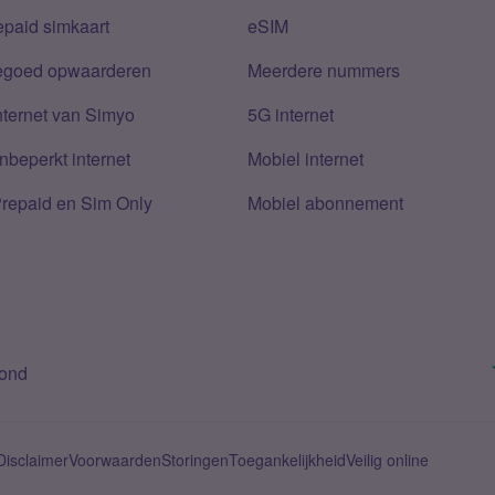
epaid simkaart
eSIM
tegoed opwaarderen
Meerdere nummers
nternet van Simyo
5G internet
nbeperkt internet
Mobiel internet
Prepaid en Sim Only
Mobiel abonnement
bond
Disclaimer
Voorwaarden
Storingen
Toegankelijkheid
Veilig online