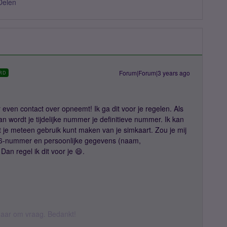
Delen
Forum|Forum|3 years ago
RD
r even contact over opneemt! Ik ga dit voor je regelen. Als
wordt je tijdelijke nummer je definitieve nummer. Ik kan
t je meteen gebruik kunt maken van je simkaart. Zou je mij
6-nummer en persoonlijke gegevens (naam,
an regel ik dit voor je 😄.
k daar om vraag. Bedankt!