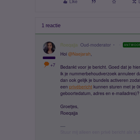
Like
1 reactie
Roeqajja
Oud-moderator
ANTWOO
Hoi
@Naejarah
,
+7
Bedankt voor je bericht. Goed dat je hie
ik je nummerbehoudverzoek annuleer dan 
dan ook gelijk je bundels activeren zoda
een
privébericht
kunnen sturen met je 0
geboortedatum, adres en e-mailadres)? D
Groetjes,
Roeqajja
Stuur mij alleen een privé bericht als i