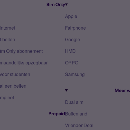
Sim Only
Apple
internet
Fairphone
 bellen
Google
Sim Only abonnement
HMD
 maandelijks opzegbaar
OPPO
voor studenten
Samsung
alleen bellen
Meer w
mpleet
Dual sim
Buitenland
Prepaid
VriendenDeal