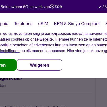
Betrouwbaar 5G-netwerk van
36
kies van Simyo
paid
Telefoons
eSIM
KPN & Simyo Compleet
okies op onze website. Met deze cookies zorgen wij ervoor dat j
 wordt. Bovendien krijg je dankzij cookies relevante advertentie
laatsen cookies op onze website. Hiermee kunnen ze je internet
oonlijke berichten of advertenties kunnen laten zien op en buite
instellingen
op elk moment aanpassen. Hier vind je ook onze
p
 nummerbehoud
nummerbehoud annuleren, hoe regel ik dit?
ren
Weigeren
el ik dit?
eken