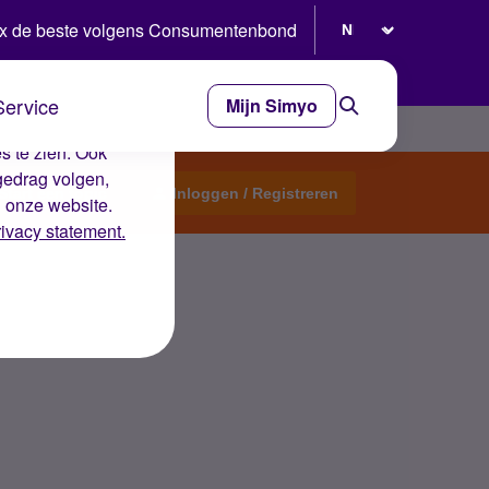
Selecteer taal
x de beste volgens Consumentenbond
Service
Mijn Simyo
e ervaring op de
s te zien. Ook
gedrag volgen,
Start een topic
Inloggen / Registreren
n onze website.
rivacy statement.