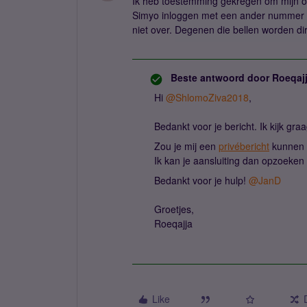
Ik heb toestemming gekregen om mijn o
Simyo inloggen met een ander nummer e
niet over. Degenen die bellen worden d
Beste antwoord door
Roeqaj
Hi ​
@ShlomoZiva2018
,
Bedankt voor je bericht. Ik kijk gra
Zou je mij een
privébericht
kunnen 
Ik kan je aansluiting dan opzoeken 
Bedankt voor je hulp! ​
@JanD
Groetjes,
Roeqajja
Like