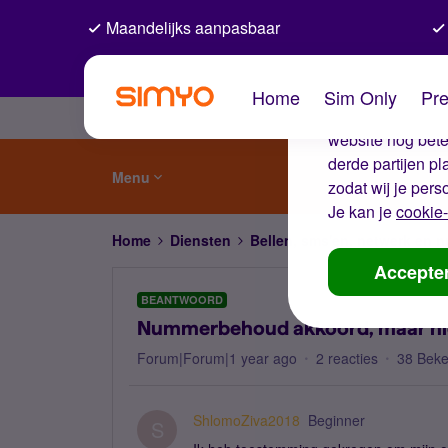
Maandelijks aanpasbaar
De coo
Home
Sim Only
Pre
Wij gebruiken co
website nog beter
derde partijen p
Menu
zodat wij je pers
Je kan je
cookie-
Home
Diensten
Bellen, sms'en, netwerk en
Accepte
BEANTWOORD
Nummerbehoud akkoord, maar ni
Forum|Forum|1 year ago
2 reacties
38 Bek
ShlomoZiva2018
Beginner
S