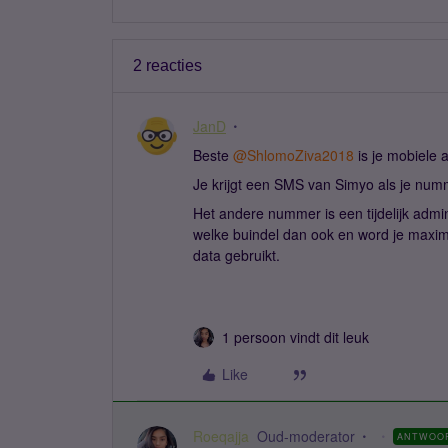
2 reacties
JanD
Beste ​
@ShlomoZiva2018
is je mobiele 
Je krijgt een SMS van Simyo als je numme
Het andere nummer is een tijdelijk admin
welke buindel dan ook en word je maxim
data gebruikt.
1 persoon vindt dit leuk
Like
Roeqajja
Oud-moderator
ANTWOO