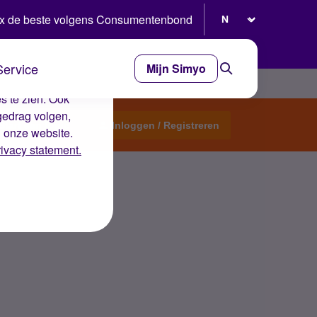
Selecteer taal
x de beste volgens Consumentenbond
Service
Mijn Simyo
e ervaring op de
s te zien. Ook
gedrag volgen,
Start een topic
Inloggen / Registreren
n onze website.
rivacy statement.