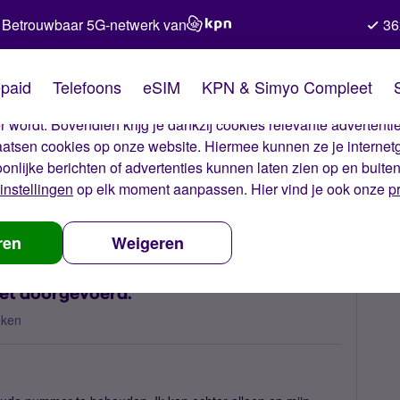
Betrouwbaar 5G-netwerk van
36
kies van Simyo
paid
Telefoons
eSIM
KPN & Simyo Compleet
okies op onze website. Met deze cookies zorgen wij ervoor dat j
 wordt. Bovendien krijg je dankzij cookies relevante advertentie
laatsen cookies op onze website. Hiermee kunnen ze je internet
oonlijke berichten of advertenties kunnen laten zien op en buite
instellingen
op elk moment aanpassen. Hier vind je ook onze
p
 nummerbehoud
Nummerbehoud akkoord, maar niet doorgevoerd.
ren
Weigeren
et doorgevoerd.
eken