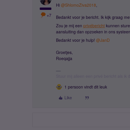
Hi ​
@ShlomoZiva2018
,
+7
Bedankt voor je bericht. Ik kijk graag me
Zou je mij een
privébericht
kunnen sture
aansluiting dan opzoeken in ons systeem
Bedankt voor je hulp! ​
@JanD
Groetjes,
Roeqajja
Stuur mij alleen een privé bericht als i
1 persoon vindt dit leuk
Like