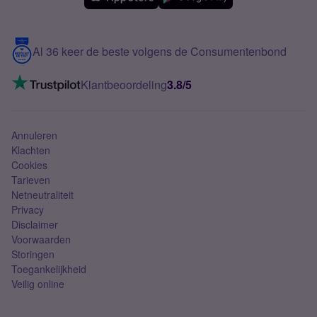
Meerdere nummers
Samsung S25 FE
Blog
5G internet
Contact
Al 36 keer de beste volgens de Consumentenbond
Mobiel internet
VoLTE 4G bellen
Klantbeoordeling
3.8/5
Mobiel abonnement
Simkaart
Annuleren
Klachten
Cookies
Tarieven
Netneutraliteit
Privacy
Disclaimer
Voorwaarden
Storingen
Toegankelijkheid
Veilig online