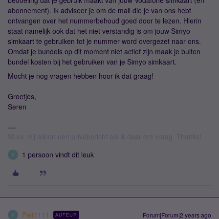
bedoeling dat je gebruik maakt van jouw Vodafone simkaart (en
abonnement). Ik adviseer je om de mail die je van ons hebt
ontvangen over het nummerbehoud goed door te lezen. Hierin
staat namelijk ook dat het niet verstandig is om jouw Simyo
simkaart te gebruiken tot je nummer word overgezet naar ons.
Omdat je bundels op dit moment niet actief zijn maak je buiten
bundel kosten bij het gebruiken van je Simyo simkaart.
Mocht je nog vragen hebben hoor ik dat graag!
Groetjes,
Seren
Stuur mij alleen een privébericht als ik daar om vraag. Thanks!
1 persoon vindt dit leuk
P
Piet1111
Forum|Forum|2 years ago
AUTEUR
P