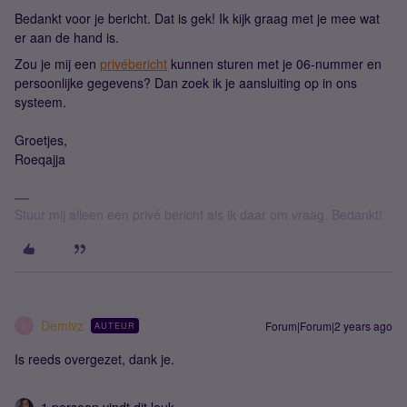
Bedankt voor je bericht. Dat is gek! Ik kijk graag met je mee wat
er aan de hand is.
Zou je mij een
privébericht
kunnen sturen met je 06-nummer en
persoonlijke gegevens? Dan zoek ik je aansluiting op in ons
systeem.
Groetjes,
Roeqajja
Stuur mij alleen een privé bericht als ik daar om vraag. Bedankt!
Demivz
Forum|Forum|2 years ago
AUTEUR
D
Is reeds overgezet, dank je.