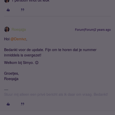
1 persoon vindt dit leuk
Roeqajja
Forum|Forum|2 years ago
Hoi
@Demivz
,
Bedankt voor de update. Fijn om te horen dat je nummer
inmiddels is overgezet!
Welkom bij Simyo. 😊
Groetjes,
Roeqajja
Stuur mij alleen een privé bericht als ik daar om vraag. Bedankt!