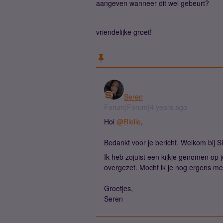
aangeven wanneer dit wel gebeurt?
vriendelijke groet!
Seren
Forum|Forum|4 years ago
Hoi
@Rielle
,
Bedankt voor je bericht. Welkom bij 
Ik heb zojuist een kijkje genomen op 
overgezet. Mocht ik je nog ergens m
Groetjes,
Seren