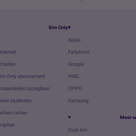
Sim Only
Apple
internet
Fairphone
 bellen
Google
Sim Only abonnement
HMD
 maandelijks opzegbaar
OPPO
voor studenten
Samsung
alleen bellen
Meer w
mpleet
Dual sim