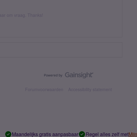
 daar om vraag. Thanks!
Forumvoorwaarden
Accessibility statement
Maandelijks gratis aanpasbaar
Regel alles zelf met
Mij