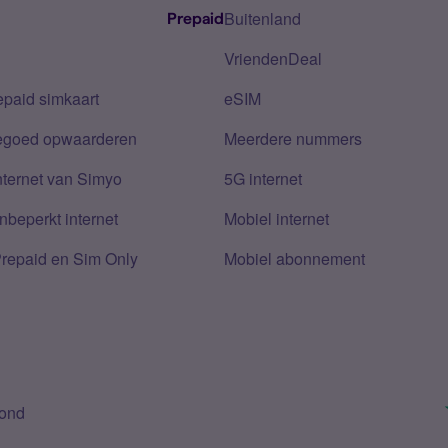
Buitenland
Prepaid
VriendenDeal
epaid simkaart
eSIM
tegoed opwaarderen
Meerdere nummers
nternet van Simyo
5G internet
nbeperkt internet
Mobiel internet
Prepaid en Sim Only
Mobiel abonnement
bond