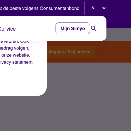
Selecteer taal
x de beste volgens Consumentenbond
Service
Mijn Simyo
e ervaring op de
s te zien. Ook
gedrag volgen,
Start een topic
Inloggen / Registreren
n onze website.
rivacy statement.