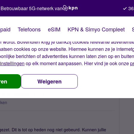
Betrouwbaar 5G-netwerk van
36
kies van Simyo
paid
Telefoons
eSIM
KPN & Simyo Compleet
okies op onze website. Met deze cookies zorgen wij ervoor dat j
 wordt. Bovendien krijg je dankzij cookies relevante advertentie
laatsen cookies op onze website. Hiermee kunnen ze je internet
oonlijke berichten of advertenties kunnen laten zien op en buite
instellingen
op elk moment aanpassen. Hier vind je ook onze
p
 nummerbehoud
Nummer nog niet overgezet. Wanneer gebeurt dit?
ren
Weigeren
eer gebeurt dit?
eken
et. Dit is tot op heden nog niet gebeurd. Kunnen jullie