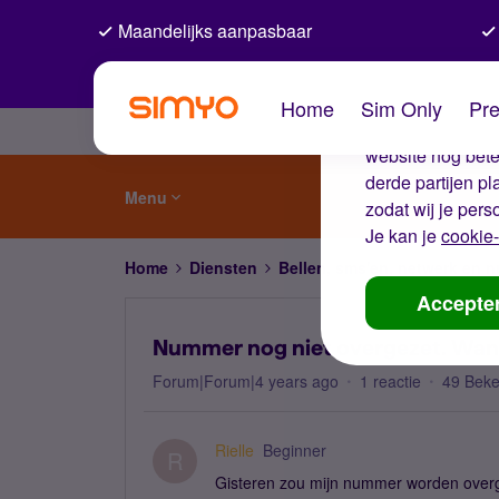
Maandelijks aanpasbaar
De coo
Home
Sim Only
Pre
Wij gebruiken co
website nog beter
derde partijen p
Menu
zodat wij je pers
Je kan je
cookie-
Home
Diensten
Bellen, sms'en, netwerk en
Accepte
Nummer nog niet overgezet. Wann
Forum|Forum|4 years ago
1 reactie
49 Bek
Rielle
Beginner
R
Gisteren zou mijn nummer worden overgez