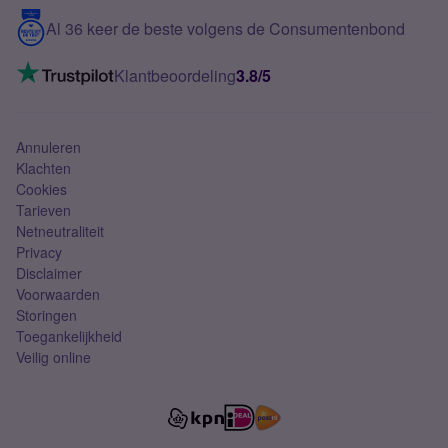
5G internet
Contact
Al 36 keer de beste volgens de Consumentenbond
Mobiel internet
VoLTE 4G bellen
Klantbeoordeling
3.8/5
Mobiel abonnement
Simkaart
Annuleren
Klachten
Cookies
Tarieven
Netneutraliteit
Privacy
Disclaimer
Voorwaarden
Storingen
Toegankelijkheid
Veilig online