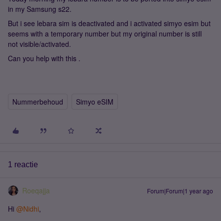
in my Samsung s22.
But i see lebara sim is deactivated and i activated simyo esim but
seems with a temporary number but my original number is still
not visible/activated.
Can you help with this .
Nummerbehoud
Simyo eSIM
1 reactie
Roeqajja
Forum|Forum|1 year ago
Hi
@Nidhi
,