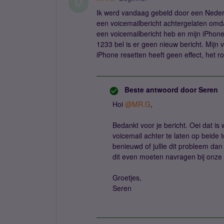
M
Ik werd vandaag gebeld door een Nederl
een voicemailbericht achtergelaten omda
een voicemailbericht heb en mijn iPhone g
1233 bel is er geen nieuw bericht. Mijn 
iPhone resetten heeft geen effect, het rod
Beste antwoord door
Seren
Hoi
@MR.G
,
Bedankt voor je bericht. Oei dat i
voicemail achter te laten op beide t
benieuwd of jullie dit probleem dan
dit even moeten navragen bij onze 
Groetjes,
Seren