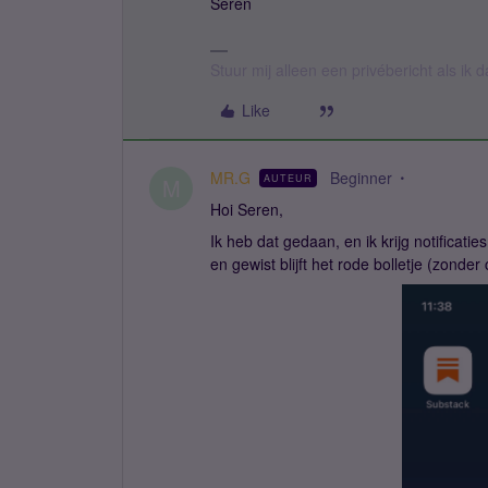
Seren
Stuur mij alleen een privébericht als ik
Like
MR.G
Beginner
AUTEUR
M
Hoi Seren,
Ik heb dat gedaan, en ik krijg notificat
en gewist blijft het rode bolletje (zonder c