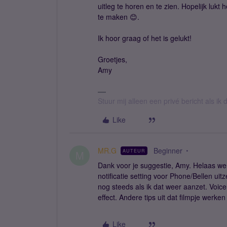
uitleg te horen en te zien. Hopelijk luk
te maken 😊.
Ik hoor graag of het is gelukt!
Groetjes,
Amy
Stuur mij alleen een privé bericht als i
Like
MR.G
Beginner
AUTEUR
M
Dank voor je suggestie, Amy. Helaas werk
notificatie setting voor Phone/Bellen uitz
nog steeds als ik dat weer aanzet. Voic
effect. Andere tips uit dat filmpje werken
Like