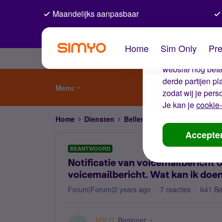
Maandelijks aanpasbaar
De coo
Home
Sim Only
Pre
Wij gebruiken co
website nog beter
derde partijen p
Menu
zodat wij je pers
Je kan je
cookie-
Home
Diensten
Bellen, sms'en, netwerk en
Accepte
BEANTWOORD
Notificatie van voicemailbericht 
voicemailbericht. Wat kan ik doe
Forum|Forum|2 years ago
7 reacties
641 B
MR.G
Beginner