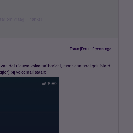
 daar om vraag. Thanks!
Forum|Forum|2 years ago
ies van dat nieuwe voicemailbericht, maar eenmaal geluisterd
ijfer) bij voicemail staan: