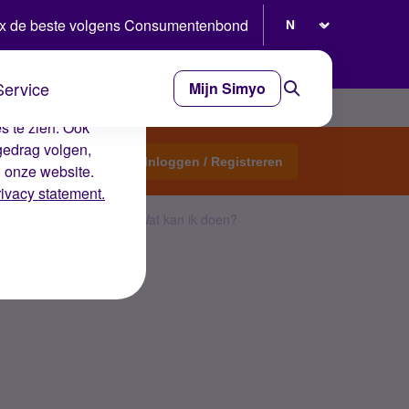
Selecteer taal
x de beste volgens Consumentenbond
Service
Mijn Simyo
e ervaring op de
s te zien. Ook
gedrag volgen,
Start een topic
Inloggen / Registreren
n onze website.
rivacy statement.
s geen voicemailbericht. Wat kan ik doen?