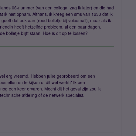
ands 06-nummer (van een collega, zag ik later) en die had
t ik niet opnam. Althans, ik kreeg een sms van 1233 dat ik
eeft dat ook aan (rood bolletje bij voicemail), maar als ik
vriendin heeft hetzelfde probleem, al een paar dagen.
e bolletje blijft staan. Hoe is dit op te lossen?
s wel erg vreemd. Hebben jullie geprobeerd om een
oestellen en te kijken of dit wel werkt? Ik ben
 nog een keer ervaren. Mocht dit het geval zijn zou ik
technische afdeling of de netwerk specialist.