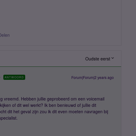
Delen
Oudste eerst
Forum|Forum|2 years ago
ANTWOORD
 erg vreemd. Hebben jullie geprobeerd om een voicemail
kijken of dit wel werkt? Ik ben benieuwd of jullie dit
t dit het geval zijn zou ik dit even moeten navragen bij
pecialist.