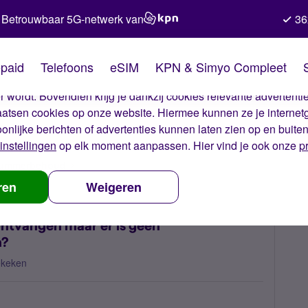
Betrouwbaar 5G-netwerk van
36
kies van Simyo
paid
Telefoons
eSIM
KPN & Simyo Compleet
okies op onze website. Met deze cookies zorgen wij ervoor dat j
 wordt. Bovendien krijg je dankzij cookies relevante advertentie
laatsen cookies op onze website. Hiermee kunnen ze je internet
oonlijke berichten of advertenties kunnen laten zien op en buite
instellingen
op elk moment aanpassen. Hier vind je ook onze
p
 nummerbehoud
Notificatie van voicemailbericht ontvangen maar er i
ren
Weigeren
ontvangen maar er is geen
n?
ekeken