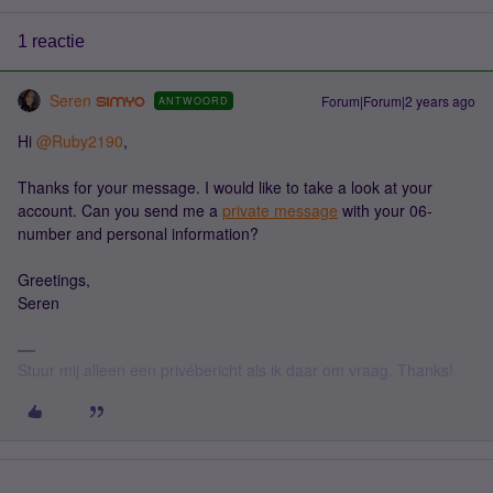
1 reactie
Seren
Forum|Forum|2 years ago
ANTWOORD
Hi
@Ruby2190
,
Thanks for your message. I would like to take a look at your
account. Can you send me a
private message
with your 06-
number and personal information?
Greetings,
Seren
Stuur mij alleen een privébericht als ik daar om vraag. Thanks!