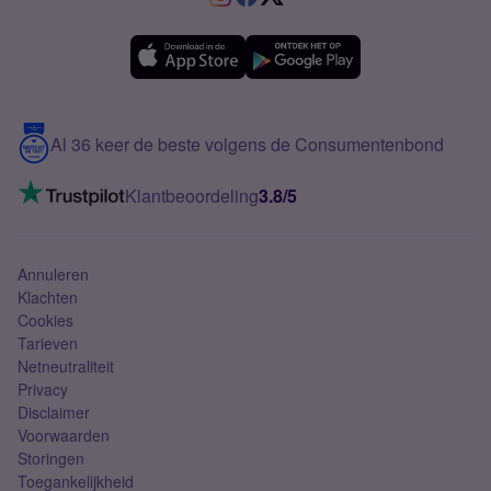
Samsung A36
Forum
OPPO
Simyo Compleet
eSIM
Samsung A56
Over Simyo
Samsung
Meerdere nummers
Samsung S25 FE
Blog
5G internet
Contact
Al 36 keer de beste volgens de Consumentenbond
Mobiel internet
VoLTE 4G bellen
Klantbeoordeling
3.8/5
Mobiel abonnement
Simkaart
Annuleren
Klachten
Cookies
Tarieven
Netneutraliteit
Privacy
Disclaimer
Voorwaarden
Storingen
Toegankelijkheid