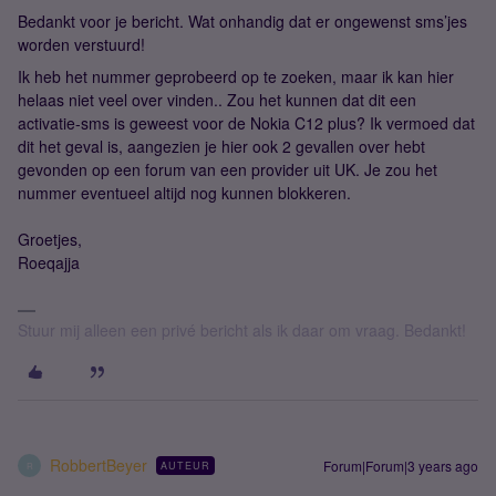
Bedankt voor je bericht. Wat onhandig dat er ongewenst sms’jes
worden verstuurd!
Ik heb het nummer geprobeerd op te zoeken, maar ik kan hier
helaas niet veel over vinden.. Zou het kunnen dat dit een
activatie-sms is geweest voor de Nokia C12 plus? Ik vermoed dat
dit het geval is, aangezien je hier ook 2 gevallen over hebt
gevonden op een forum van een provider uit UK. Je zou het
nummer eventueel altijd nog kunnen blokkeren.
Groetjes,
Roeqajja
Stuur mij alleen een privé bericht als ik daar om vraag. Bedankt!
RobbertBeyer
Forum|Forum|3 years ago
AUTEUR
R