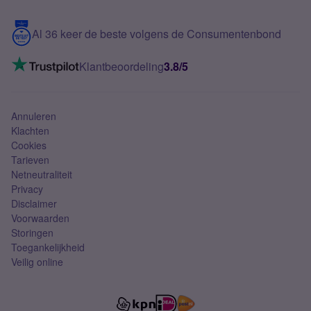
Samsung S25 FE
Blog
5G internet
Contact
Al 36 keer de beste volgens de Consumentenbond
Mobiel internet
VoLTE 4G bellen
Klantbeoordeling
3.8/5
Mobiel abonnement
Simkaart
Annuleren
Klachten
Cookies
Tarieven
Netneutraliteit
Privacy
Disclaimer
Voorwaarden
Storingen
Toegankelijkheid
Veilig online