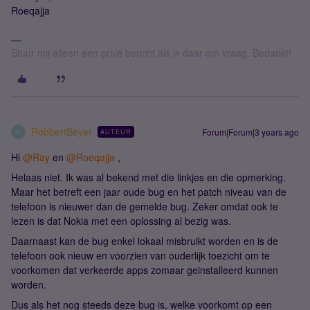
Roeqajja
Stuur mij alleen een privé bericht als ik daar om vraag. Bedankt!
RobbertBeyer
Forum|Forum|3 years ago
AUTEUR
R
Hi
@Ray
en
@Roeqajja
,
Helaas niet. Ik was al bekend met die linkjes en die opmerking.
Maar het betreft een jaar oude bug en het patch niveau van de
telefoon is nieuwer dan de gemelde bug. Zeker omdat ook te
lezen is dat Nokia met een oplossing al bezig was.
Daarnaast kan de bug enkel lokaal misbruikt worden en is de
telefoon ook nieuw en voorzien van ouderlijk toezicht om te
voorkomen dat verkeerde apps zomaar geinstalleerd kunnen
worden.
Dus als het nog steeds deze bug is, welke voorkomt op een