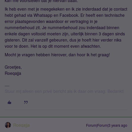
kan me voorstellen dat je hiervan baalt.
Ik heb even met je meegekeken en ik zie inderdaad dat je contact
hebt gehad via Whatsapp en Facebook. Er heeft een technische
error plaatsgevonden waardoor er vertraging in je
nummerbehoud zit. Je nummerbehoud zou inderdaad binnen
enkele dagen voltooid moeten zijn, uiterlijk binnen 3 dagen sinds
gisteren. Dit zal vanzelf gebeuren, dus je hoeft hier verder niks
voor te doen. Het is op dit moment even afwachten.
Mocht je vragen hebben hierover, dan hoor ik het graag!
Groetjes,
Roeqajja
Stuur mij alleen een privé bericht als ik daar om vraag. Bedankt!
Roeqajja
Forum|Forum|3 years ago