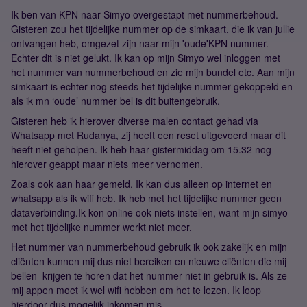
Ik ben van KPN naar Simyo overgestapt met nummerbehoud.
Gisteren zou het tijdelijke nummer op de simkaart, die ik van jullie
ontvangen heb, omgezet zijn naar mijn 'oude'KPN nummer.
Echter dit is niet gelukt. Ik kan op mijn Simyo wel inloggen met
het nummer van nummerbehoud en zie mijn bundel etc. Aan mijn
simkaart is echter nog steeds het tijdelijke nummer gekoppeld en
als ik mn ‘oude’ nummer bel is dit buitengebruik.
Gisteren heb ik hierover diverse malen contact gehad via
Whatsapp met Rudanya, zij heeft een reset uitgevoerd maar dit
heeft niet geholpen. Ik heb haar gistermiddag om 15.32 nog
hierover geappt maar niets meer vernomen.
Zoals ook aan haar gemeld. Ik kan dus alleen op internet en
whatsapp als ik wifi heb. Ik heb met het tijdelijke nummer geen
dataverbinding.Ik kon online ook niets instellen, want mijn simyo
met het tijdelijke nummer werkt niet meer.
Het nummer van nummerbehoud gebruik ik ook zakelijk en mijn
cliënten kunnen mij dus niet bereiken en nieuwe cliënten die mij
bellen krijgen te horen dat het nummer niet in gebruik is. Als ze
mij appen moet ik wel wifi hebben om het te lezen. Ik loop
hierdoor dus mogelijk inkomen mis.