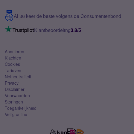
Samsung S25 FE
Blog
5G internet
Contact
Al 36 keer de beste volgens de Consumentenbond
Mobiel internet
VoLTE 4G bellen
Klantbeoordeling
3.8/5
Mobiel abonnement
Simkaart
Annuleren
Klachten
Cookies
Tarieven
Netneutraliteit
Privacy
Disclaimer
Voorwaarden
Storingen
Toegankelijkheid
Veilig online