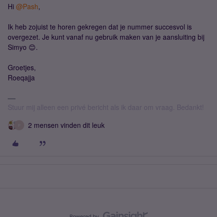
Hi
@Pash
,
Ik heb zojuist te horen gekregen dat je nummer succesvol is
overgezet. Je kunt vanaf nu gebruik maken van je aansluiting bij
Simyo 😊.
Groetjes,
Roeqajja
Stuur mij alleen een privé bericht als ik daar om vraag. Bedankt!
2 mensen vinden dit leuk
P