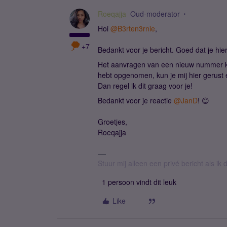
Roeqajja
Oud-moderator
Hoi
@B3rten3rnie
,
+7
Bedankt voor je bericht. Goed dat je hi
Het aanvragen van een nieuw nummer kos
hebt opgenomen, kun je mij hier gerust
Dan regel ik dit graag voor je!
Bedankt voor je reactie
@JanD
! 😊
Groetjes,
Roeqajja
Stuur mij alleen een privé bericht als i
1 persoon vindt dit leuk
Like