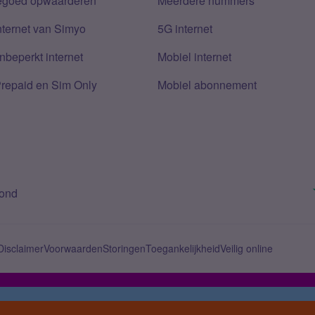
tegoed opwaarderen
Meerdere nummers
nternet van Simyo
5G internet
nbeperkt internet
Mobiel internet
Prepaid en Sim Only
Mobiel abonnement
bond
Disclaimer
Voorwaarden
Storingen
Toegankelijkheid
Veilig online