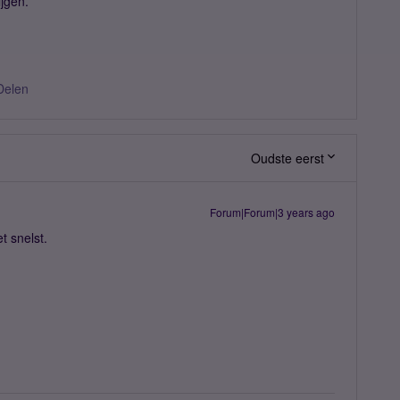
jgen.
Delen
Oudste eerst
Forum|Forum|3 years ago
t snelst.