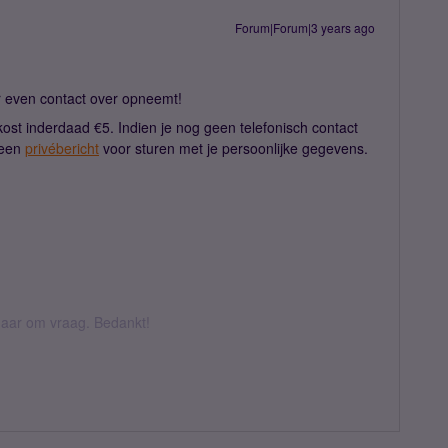
Forum|Forum|3 years ago
er even contact over opneemt!
t inderdaad €5. Indien je nog geen telefonisch contact
 een
privébericht
voor sturen met je persoonlijke gegevens.
k daar om vraag. Bedankt!