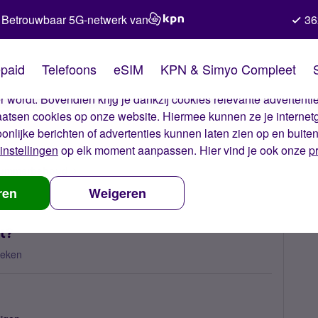
Betrouwbaar 5G-netwerk van
36
kies van Simyo
paid
Telefoons
eSIM
KPN & Simyo Compleet
okies op onze website. Met deze cookies zorgen wij ervoor dat j
 wordt. Bovendien krijg je dankzij cookies relevante advertentie
laatsen cookies op onze website. Hiermee kunnen ze je internet
oonlijke berichten of advertenties kunnen laten zien op en buite
instellingen
op elk moment aanpassen. Hier vind je ook onze
p
 nummerbehoud
nieuw 06-nummer, hoe regel ik dit?
ren
Weigeren
t?
keken