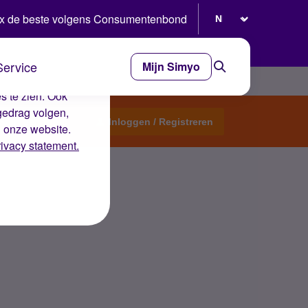
Selecteer taal
x de beste volgens Consumentenbond
Service
Mijn Simyo
e ervaring op de
s te zien. Ook
gedrag volgen,
Start een topic
Inloggen / Registreren
n onze website.
rivacy statement.