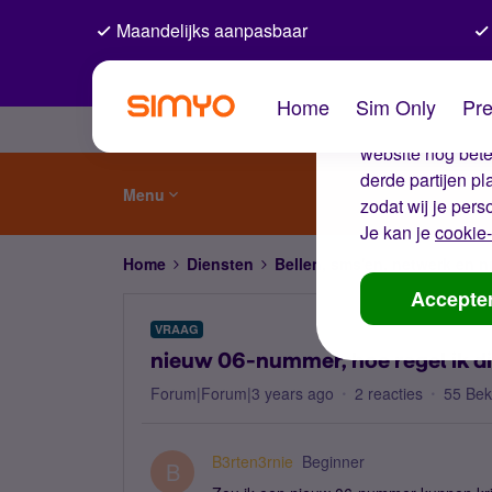
Maandelijks aanpasbaar
De coo
Home
Sim Only
Pre
Wij gebruiken co
website nog beter
derde partijen p
Menu
zodat wij je pers
Je kan je
cookie-
Home
Diensten
Bellen, sms'en, netwerk en
Accepte
VRAAG
nieuw 06-nummer, hoe regel ik di
Forum|Forum|3 years ago
2 reacties
55 Be
B3rten3rnie
Beginner
B