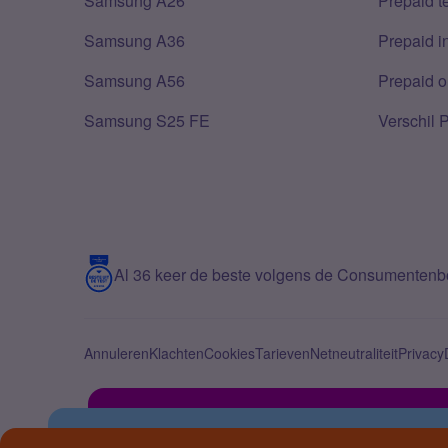
Samsung A26
Prepaid 
Samsung A36
Prepaid i
Samsung A56
Prepaid o
Samsung S25 FE
Verschil 
Al 36 keer de beste volgens de Consumenten
Annuleren
Klachten
Cookies
Tarieven
Netneutraliteit
Privacy