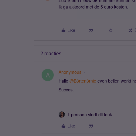
Zou ik een nieuw 06-nummer kunnen kri
Ik ga akkoord met de 5 euro kosten.
Like
2 reacties
Anonymous
A
Hallo
@B3rten3rnie
even bellen werkt he
Succes.
1 persoon vindt dit leuk
Like