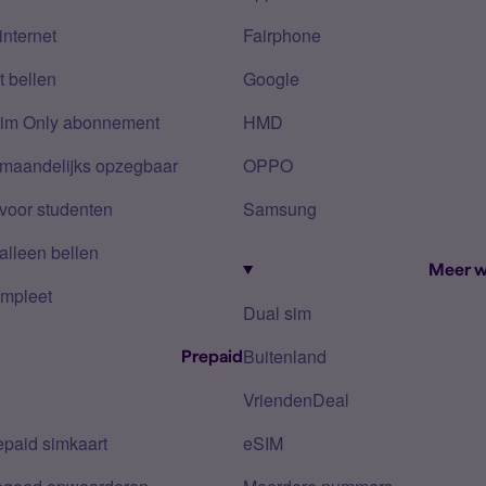
internet
Fairphone
 bellen
Google
Sim Only abonnement
HMD
 maandelijks opzegbaar
OPPO
voor studenten
Samsung
alleen bellen
Meer w
mpleet
Dual sim
Buitenland
Prepaid
VriendenDeal
epaid simkaart
eSIM