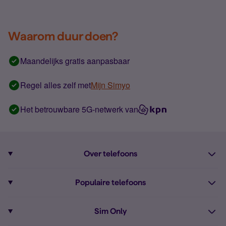
Waarom duur doen?
Maandelijks gratis aanpasbaar
Regel alles zelf met
Mijn Simyo
Het betrouwbare 5G-netwerk van
Over telefoons
Abonnement met telefoon
Populaire telefoons
Informatie over telefoons
Pixel 10
Sim Only
Alle telefoons
Pixel 9a