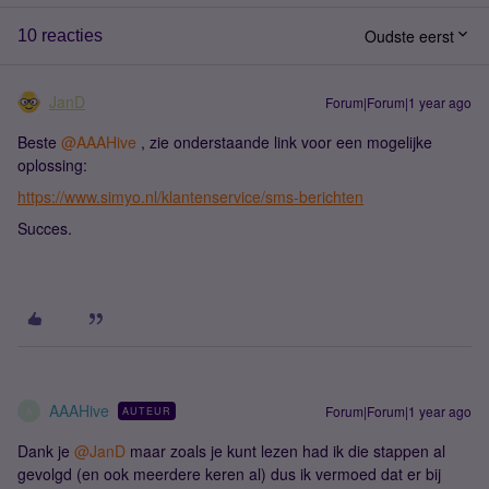
Oudste eerst
10 reacties
JanD
Forum|Forum|1 year ago
Beste ​
@AAAHive
, zie onderstaande link voor een mogelijke
oplossing:
https://www.simyo.nl/klantenservice/sms-berichten
Succes.
AAAHive
Forum|Forum|1 year ago
AUTEUR
A
Dank je ​
@JanD
maar zoals je kunt lezen had ik die stappen al
gevolgd (en ook meerdere keren al) dus ik vermoed dat er bij