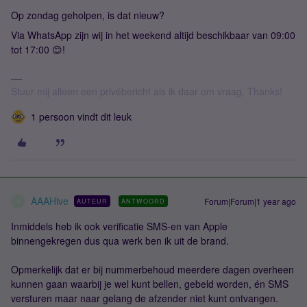
Op zondag geholpen, is dat nieuw?
Via WhatsApp zijn wij in het weekend altijd beschikbaar van 09:00
tot 17:00 😊!
Stuur mij alleen een privébericht als ik daar om vraag. Thanks!
1 persoon vindt dit leuk
AAAHive
Forum|Forum|1 year ago
AUTEUR
ANTWOORD
A
Inmiddels heb ik ook verificatie SMS-en van Apple
binnengekregen dus qua werk ben ik uit de brand.
Opmerkelijk dat er bij nummerbehoud meerdere dagen overheen
kunnen gaan waarbij je wel kunt bellen, gebeld worden, én SMS
versturen maar naar gelang de afzender niet kunt ontvangen.