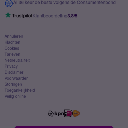
Contact
Al 36 keer de beste volgens de Consumentenbond
Mobiel internet
VoLTE 4G bellen
Klantbeoordeling
3.8/5
Mobiel abonnement
Simkaart
Annuleren
Klachten
Cookies
Tarieven
Netneutraliteit
Privacy
Disclaimer
Voorwaarden
Storingen
Toegankelijkheid
Veilig online