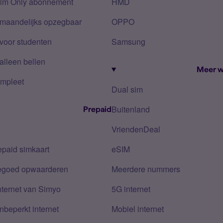
Sim Only abonnement
HMD
 maandelijks opzegbaar
OPPO
voor studenten
Samsung
alleen bellen
Meer w
mpleet
Dual sim
Buitenland
Prepaid
VriendenDeal
epaid simkaart
eSIM
tegoed opwaarderen
Meerdere nummers
nternet van Simyo
5G internet
nbeperkt internet
Mobiel internet