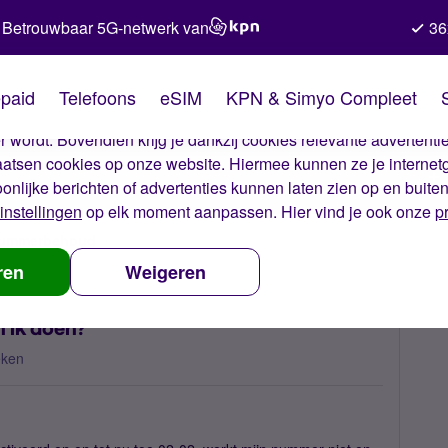
Betrouwbaar 5G-netwerk van
36
kies van Simyo
paid
Telefoons
eSIM
KPN & Simyo Compleet
okies op onze website. Met deze cookies zorgen wij ervoor dat j
 wordt. Bovendien krijg je dankzij cookies relevante advertentie
laatsen cookies op onze website. Hiermee kunnen ze je internet
oonlijke berichten of advertenties kunnen laten zien op en buite
instellingen
op elk moment aanpassen. Hier vind je ook onze
p
 nummerbehoud
mislukte nummerbehoud, wat kan ik doen?
ren
Weigeren
 ik doen?
eken