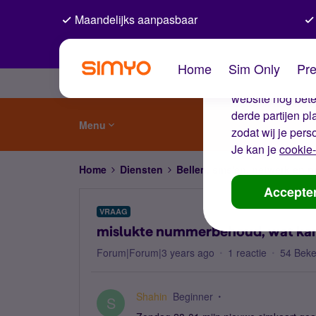
Maandelijks aanpasbaar
De coo
Home
Sim Only
Pre
Wij gebruiken co
website nog beter
derde partijen p
Menu
zodat wij je pers
Je kan je
cookie-
Home
Diensten
Bellen, sms'en, netwerk en
Accepte
VRAAG
mislukte nummerbehoud, wat kan
Forum|Forum|3 years ago
1 reactie
54 Bek
Shahin
Beginner
S