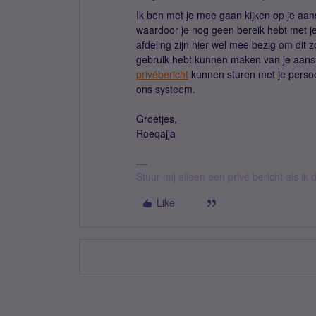
Ik ben met je mee gaan kijken op je aansl
waardoor je nog geen bereik hebt met j
afdeling zijn hier wel mee bezig om dit 
gebruik hebt kunnen maken van je aansl
privébericht
kunnen sturen met je persoo
ons systeem.
Groetjes,
Roeqajja
Stuur mij alleen een privé bericht als i
Like