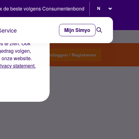
Selecteer taal
x de beste volgens Consumentenbond
Service
Mijn Simyo
e ervaring op de
s te zien. Ook
gedrag volgen,
Start een topic
Inloggen / Registreren
n onze website.
rivacy statement.