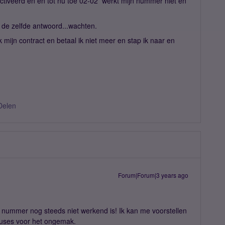
tiveerd en en tot nu toe 02-02 werkt mijn nummer niet en
k de zelfde antwoord...wachten.
 mijn contract en betaal ik niet meer en stap ik naar en
Delen
Forum|Forum|3 years ago
je nummer nog steeds niet werkend is! Ik kan me voorstellen
xcuses voor het ongemak.