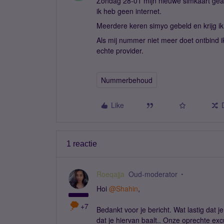
Zondag 28-01 mijn nieuwe simkaart geac
ik heb geen internet.
Meerdere keren simyo gebeld en krijg i
Als mij nummer niet meer doet ontbind ik
echte provider.
Nummerbehoud
Like
1 reactie
Roeqajja
Oud-moderator
Hoi
@Shahin
,
+7
Bedankt voor je bericht. Wat lastig dat 
dat je hiervan baalt.. Onze oprechte e