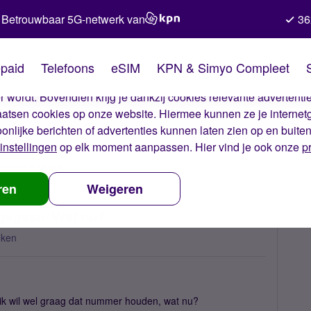
Betrouwbaar 5G-netwerk van
36
kies van Simyo
paid
Telefoons
eSIM
KPN & Simyo Compleet
okies op onze website. Met deze cookies zorgen wij ervoor dat j
 wordt. Bovendien krijg je dankzij cookies relevante advertentie
laatsen cookies op onze website. Hiermee kunnen ze je internet
oonlijke berichten of advertenties kunnen laten zien op en buite
instellingen
op elk moment aanpassen. Hier vind je ook onze
p
 nummerbehoud
Mijn nummerbehoud is niet goed gegaan. Wat nu?
ren
Weigeren
 gegaan. Wat nu?
eken
k wil wel graag dat nummer houden, wat nu?