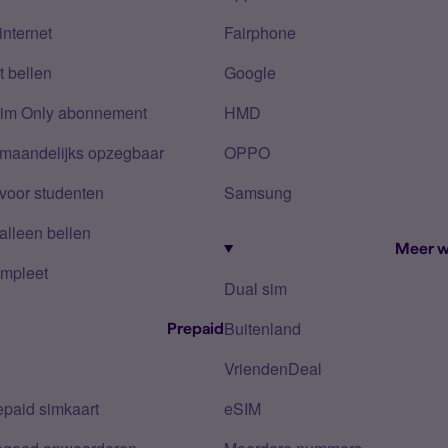
internet
Fairphone
 bellen
Google
Sim Only abonnement
HMD
 maandelijks opzegbaar
OPPO
voor studenten
Samsung
alleen bellen
Meer w
mpleet
Dual sim
Buitenland
Prepaid
VriendenDeal
epaid simkaart
eSIM