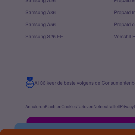
Samsung A26
Prepaid 
Samsung A36
Prepaid i
Samsung A56
Prepaid o
Samsung S25 FE
Verschil 
Al 36 keer de beste volgens de Consumenten
Annuleren
Klachten
Cookies
Tarieven
Netneutraliteit
Privacy