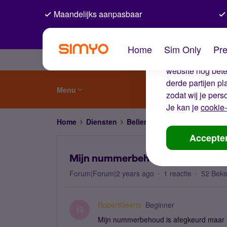
Maandelijks aanpasbaar
De coo
Home
Sim Only
Pre
Wij gebruiken co
website nog beter
derde partijen p
Menu
zodat wij je pers
Je kan je
cookie-
Home
Diensten
Bellen, sms'en, netwerk en
Accepte
Mijn nummerbehoud is niet goed
Forum|Forum|2 years ago
1 reactie
52 Bek
RobertGeerts
Beginner
R
Mijn nummerbehoud is afegkeurd maar i