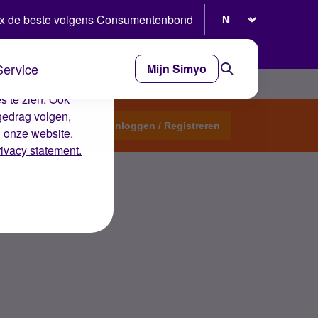
Selecteer taal
x de beste volgens Consumentenbond
Service
Mijn Simyo
e ervaring op de
s te zien. Ook
gedrag volgen,
Start een topic
Inloggen / Registreren
n onze website.
rivacy statement.