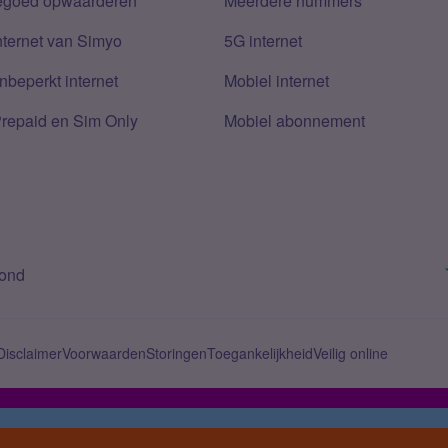
tegoed opwaarderen
Meerdere nummers
nternet van Simyo
5G internet
nbeperkt internet
Mobiel internet
Prepaid en Sim Only
Mobiel abonnement
bond
Disclaimer
Voorwaarden
Storingen
Toegankelijkheid
Veilig online