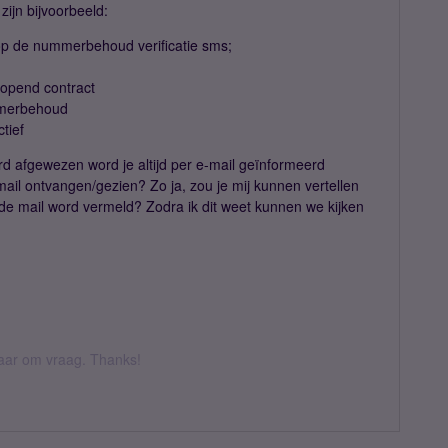
zijn bijvoorbeeld:
 op de nummerbehoud verificatie sms;
lopend contract
mmerbehoud
tief
afgewezen word je altijd per e-mail geïnformeerd
il ontvangen/gezien? Zo ja, zou je mij kunnen vertellen
e mail word vermeld? Zodra ik dit weet kunnen we kijken
 daar om vraag. Thanks!