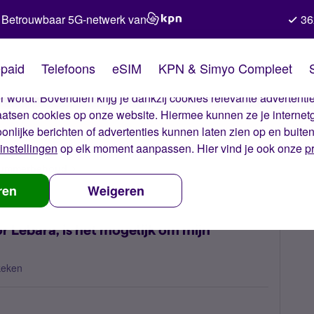
Betrouwbaar 5G-netwerk van
36
kies van Simyo
paid
Telefoons
eSIM
KPN & Simyo Compleet
okies op onze website. Met deze cookies zorgen wij ervoor dat j
 wordt. Bovendien krijg je dankzij cookies relevante advertentie
laatsen cookies op onze website. Hiermee kunnen ze je internet
oonlijke berichten of advertenties kunnen laten zien op en buite
instellingen
op elk moment aanpassen. Hier vind je ook onze
p
 nummerbehoud
Mijn nummer is al vrijgegeven door Lebara, is het m
ren
Weigeren
r Lebara, is het mogelijk om mijn
keken