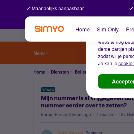
Maandelijks aanpasbaar
De coo
Home
Sim Only
Pre
Wij gebruiken co
website nog beter
derde partijen p
Menu
zodat wij je pers
Je kan je
cookie-
Home
Diensten
Bellen, sms'en, netwerk en
Accepte
VRAAG
Mijn nummer is al vrijgegeven doo
nummer eerder over te zetten?
Forum|Forum|3 years ago
1 reactie
184 Be
Nora Youssef
Beginner