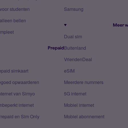
voor studenten
Samsung
alleen bellen
Meer w
mpleet
Dual sim
Buitenland
Prepaid
VriendenDeal
epaid simkaart
eSIM
tegoed opwaarderen
Meerdere nummers
nternet van Simyo
5G internet
nbeperkt internet
Mobiel internet
Prepaid en Sim Only
Mobiel abonnement