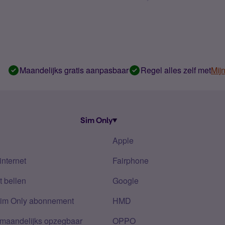
Maandelijks gratis aanpasbaar
Regel alles zelf met
Mij
Sim Only
Apple
internet
Fairphone
 bellen
Google
Sim Only abonnement
HMD
 maandelijks opzegbaar
OPPO