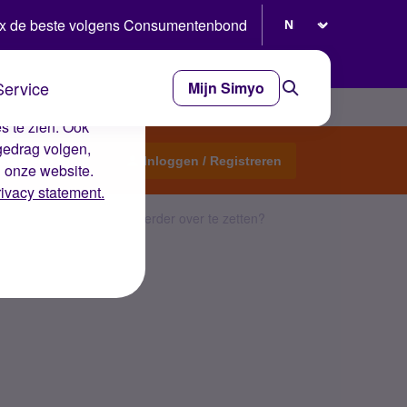
Selecteer taal
x de beste volgens Consumentenbond
Service
Mijn Simyo
e ervaring op de
s te zien. Ook
gedrag volgen,
Start een topic
Inloggen / Registreren
n onze website.
rivacy statement.
ogelijk om mijn nummer eerder over te zetten?