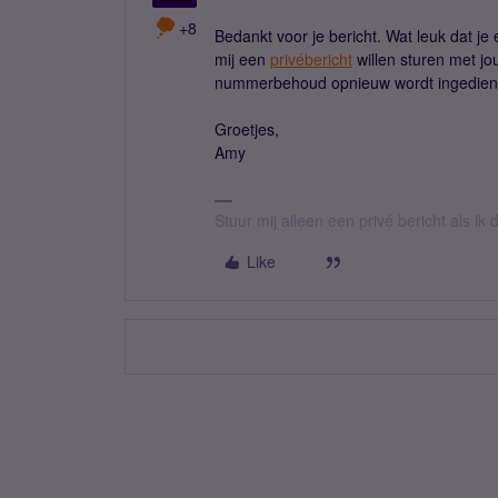
+8
Bedankt voor je bericht. Wat leuk dat j
mij een
privébericht
willen sturen met jo
nummerbehoud opnieuw wordt ingediend 
Groetjes,
Amy
Stuur mij alleen een privé bericht als i
Like