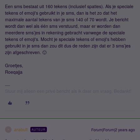
Een sms bestaat uit 160 tekens (inclusief spaties). Als je speciale
tekens of emoji's gebruikt in je sms, dan is het zo dat het
maximale aantal tekens van je sms 140 of 70 wordt. Je bericht
wordt dan wel als één sms verstuurd, maar er worden dan
meerdere sms’jes in rekening gebracht vanwege de speciale
tekens of emoji's. Mocht je speciale tekens of emoji's hebben
gebruikt in je sms dan zou dit dus de reden zijn dat er 3 sms’jes
zijn afgeschreven. 🙂
Groetjes,
Roeqajja
Stuur mij alleen een privé bericht als ik daar om vraag. Bedankt!
arabult
Forum|Forum|2 years ago
AUTEUR
A