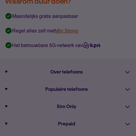
Waarom duur doen?
Maandelijks gratis aanpasbaar
Regel alles zelf met
Mijn Simyo
Het betrouwbare 5G-netwerk van
Over telefoons
Abonnement met telefoon
Populaire telefoons
Informatie over telefoons
Pixel 10
Sim Only
Alle telefoons
Pixel 9a
Sim Only
Prepaid
iPhone 16
Sim Only internet
Prepaid