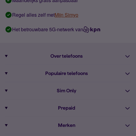
Maandelijks gratis aanpasbaar
Regel alles zelf met
Mijn Simyo
Het betrouwbare 5G-netwerk van
Over telefoons
Abonnement met telefoon
Populaire telefoons
Informatie over telefoons
Pixel 10
Sim Only
Alle telefoons
Pixel 9a
Sim Only
Prepaid
iPhone 16
Sim Only internet
Prepaid
iPhone 16e
Merken
Onbeperkt bellen
Bestel Prepaid simkaart
iPhone 15