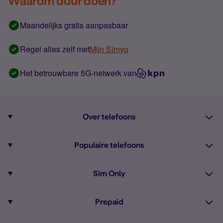
Waarom duur doen?
Maandelijks gratis aanpasbaar
Regel alles zelf met
Mijn Simyo
Het betrouwbare 5G-netwerk van
Over telefoons
Abonnement met telefoon
Populaire telefoons
Informatie over telefoons
Pixel 10
Sim Only
Alle telefoons
Pixel 9a
Sim Only
Prepaid
iPhone 16
Sim Only internet
Prepaid