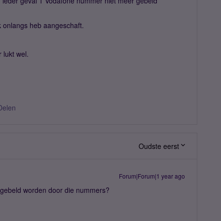
in ieder geval 1 Vodafone nummer niet meer gebeld
k onlangs heb aangeschaft.
lukt wel.
Delen
Oudste eerst
Forum|Forum|1 year ago
el gebeld worden door die nummers?