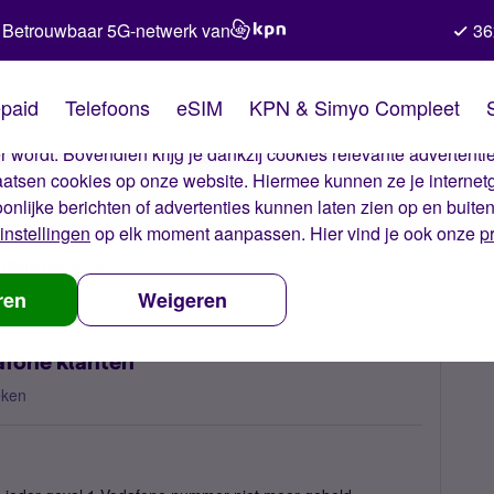
Betrouwbaar 5G-netwerk van
36
kies van Simyo
paid
Telefoons
eSIM
KPN & Simyo Compleet
okies op onze website. Met deze cookies zorgen wij ervoor dat j
 wordt. Bovendien krijg je dankzij cookies relevante advertentie
laatsen cookies op onze website. Hiermee kunnen ze je internet
oonlijke berichten of advertenties kunnen laten zien op en buite
instellingen
op elk moment aanpassen. Hier vind je ook onze
p
 nummerbehoud
kan niet gebeld worden door vodafone klanten
ren
Weigeren
afone klanten
eken