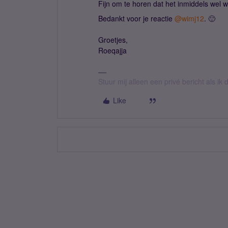
Fijn om te horen dat het inmiddels wel 
Bedankt voor je reactie
@wimj12
. 🙂
Groetjes,
Roeqajja
Stuur mij alleen een privé bericht als i
Like