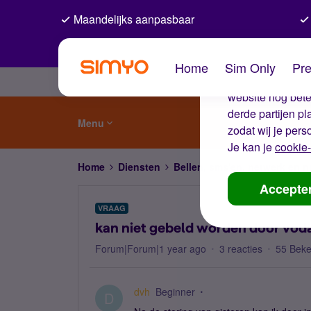
Maandelijks aanpasbaar
De coo
Home
Sim Only
Pre
Wij gebruiken co
website nog beter
derde partijen p
Menu
zodat wij je pers
Je kan je
cookie-
Home
Diensten
Bellen, sms'en, netwerk en
Accepte
VRAAG
kan niet gebeld worden door vod
Forum|Forum|1 year ago
3 reacties
55 Bek
dvh
Beginner
D