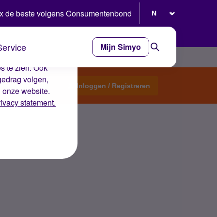
Selecteer taal
x de beste volgens Consumentenbond
Service
Mijn Simyo
e ervaring op de
s te zien. Ook
gedrag volgen,
Start een topic
Inloggen / Registreren
n onze website.
rivacy statement.