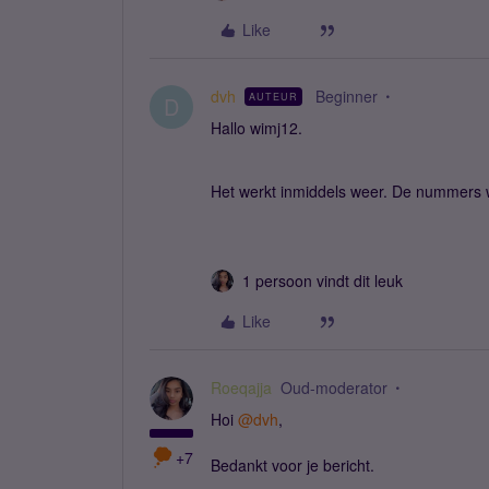
Like
dvh
Beginner
AUTEUR
D
Hallo wimj12.
Het werkt inmiddels weer. De nummers 
1 persoon vindt dit leuk
Like
Roeqajja
Oud-moderator
Hoi
@dvh
,
+7
Bedankt voor je bericht.