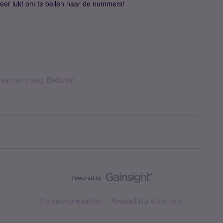
weer lukt om te bellen naar de nummers!
k daar om vraag. Bedankt!
Forumvoorwaarden
Accessibility statement