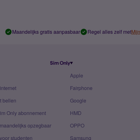
Maandelijks gratis aanpasbaar
Regel alles zelf met
Mij
Sim Only
Apple
internet
Fairphone
 bellen
Google
Sim Only abonnement
HMD
 maandelijks opzegbaar
OPPO
voor studenten
Samsung