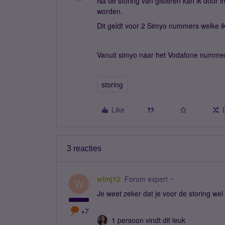
Na de storing van gisteren kan ik door 
worden.
Dit geldt voor 2 Simyo nummers welke i
Vanuit simyo naar het Vodafone nummer 
storing
Like
3 reacties
wimj12
Forum expert
W
Je weet zeker dat je voor de storing w
+7
1 persoon vindt dit leuk