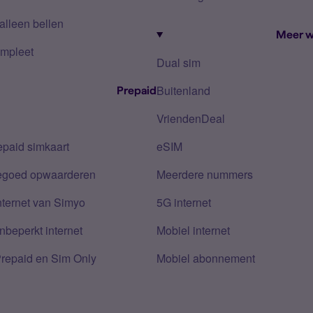
alleen bellen
Meer w
mpleet
Dual sim
Buitenland
Prepaid
VriendenDeal
epaid simkaart
eSIM
tegoed opwaarderen
Meerdere nummers
nternet van Simyo
5G internet
nbeperkt internet
Mobiel internet
Prepaid en Sim Only
Mobiel abonnement