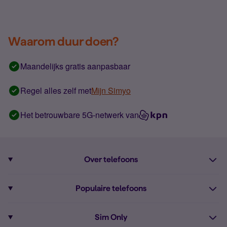
Waarom duur doen?
Maandelijks gratis aanpasbaar
Regel alles zelf met
Mijn Simyo
Het betrouwbare 5G-netwerk van
Over telefoons
Abonnement met telefoon
Populaire telefoons
Informatie over telefoons
Pixel 10
Sim Only
Alle telefoons