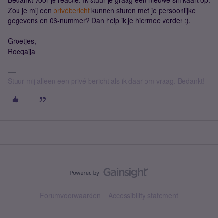
Bedankt voor je reactie. Ik stuur je graag een nieuwe simkaart op.
Zou je mij een
privébericht
kunnen sturen met je persoonlijke
gegevens en 06-nummer? Dan help ik je hiermee verder :).
Groetjes,
Roeqajja
Stuur mij alleen een privé bericht als ik daar om vraag. Bedankt!
Forumvoorwaarden
Accessibility statement