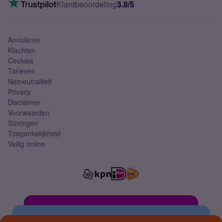
VoLTE 4G bellen
Klantbeoordeling
3.8/5
Mobiel abonnement
Simkaart
Annuleren
Klachten
Cookies
Tarieven
Netneutraliteit
Privacy
Disclaimer
Voorwaarden
Storingen
Toegankelijkheid
Veilig online