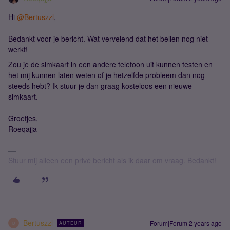
Hi
@Bertuszzl
,
Bedankt voor je bericht. Wat vervelend dat het bellen nog niet
werkt!
Zou je de simkaart in een andere telefoon uit kunnen testen en
het mij kunnen laten weten of je hetzelfde probleem dan nog
steeds hebt? Ik stuur je dan graag kosteloos een nieuwe
simkaart.
Groetjes,
Roeqajja
Stuur mij alleen een privé bericht als ik daar om vraag. Bedankt!
Bertuszzl
Forum|Forum|2 years ago
AUTEUR
B